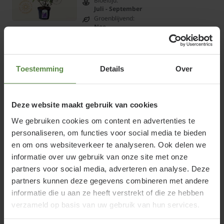
Bloeitijd:
Juli - September
Groenblijvend:
Nee
€5,95
Bekijk product
Toestemming
Details
Over
Deze website maakt gebruik van cookies
Buddleja davidii 'Blue Chip'
We gebruiken cookies om content en advertenties te
Online op voorraad
personaliseren, om functies voor social media te bieden
Bloeitijd:
en om ons websiteverkeer te analyseren. Ook delen we
Juli - September
Groenblijvend:
informatie over uw gebruik van onze site met onze
Nee
partners voor social media, adverteren en analyse. Deze
€9,95
partners kunnen deze gegevens combineren met andere
informatie die u aan ze heeft verstrekt of die ze hebben
Bekijk product
verzameld op basis van uw gebruik van hun services.