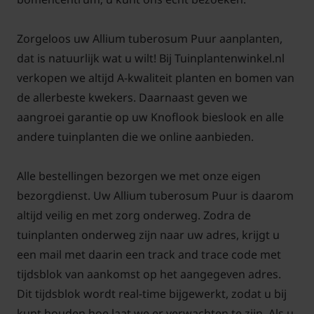
winterbereidingen.
Zorgeloos uw Allium tuberosum Puur aanplanten,
dat is natuurlijk wat u wilt! Bij Tuinplantenwinkel.nl
verkopen we altijd A-kwaliteit planten en bomen van
Knoflookbieslook past goed in de
de allerbeste kwekers. Daarnaast geven we
volgende gerechten
aangroei garantie op uw Knoflook bieslook en alle
Mediterrane gerechten, sauzen, roomkaasjes, harde
andere tuinplanten die we online aanbieden.
kazen en garnering.
Alle bestellingen bezorgen we met onze eigen
bezorgdienst. Uw Allium tuberosum Puur is daarom
altijd veilig en met zorg onderweg. Zodra de
Gebruik:
loof, bloemknop, bloem en wortel.
tuinplanten onderweg zijn naar uw adres, krijgt u
een mail met daarin een track and trace code met
Allium tuberosum Puur is een bladverliezende
tijdsblok van aankomst op het aangegeven adres.
kruidenplant. Deze Knoflookbieslook bloeit van mei
Dit tijdsblok wordt real-time bijgewerkt, zodat u bij
t/m juli met lichtpaarse bloemen, wordt uiteindelijk
kunt houden hoe laat we er verwachten te zijn. Als u