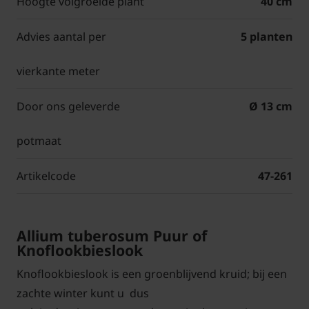
Hoogte volgroeide plant
40 cm
Advies aantal per
5 planten
vierkante meter
Door ons geleverde
Ø 13 cm
potmaat
Artikelcode
47-261
Allium tuberosum Puur of
Knoflookbieslook
Knoflookbieslook is een groenblijvend kruid; bij een
zachte winter kunt u dus