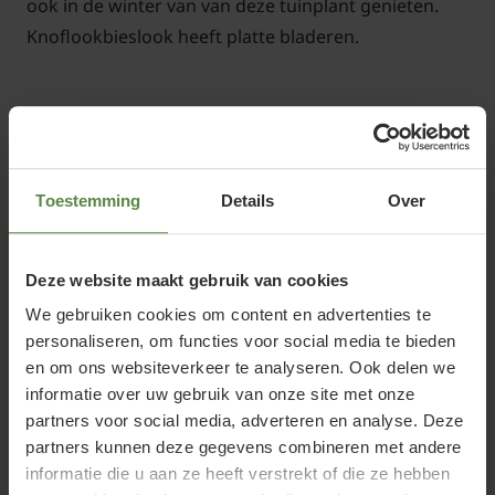
ook in de winter van van deze tuinplant genieten.
Knoflookbieslook heeft platte bladeren.
Belangrijke info: Deze plant is biologisch
gekweekt door een, door SKAL gecertificeerde,
Toestemming
Details
Over
kwekerij. Dit houdt in dat de plant niet is
bespoten met insecticiden en dat er geen gebruik
Deze website maakt gebruik van cookies
wordt gemaakt van kunstmest. Bij de planten
We gebruiken cookies om content en advertenties te
treft u daarom soms wel eens een beestje (insect)
personaliseren, om functies voor social media te bieden
aan bij levering. Ook kan het blad her en der wat
en om ons websiteverkeer te analyseren. Ook delen we
vlekjes vertonen. Dit is niet erg en hoort bij de
informatie over uw gebruik van onze site met onze
natuur. De plant kan hiertegen en zal gewoon
partners voor social media, adverteren en analyse. Deze
verder groeien. Wij vragen uw begrip hiervoor.
partners kunnen deze gegevens combineren met andere
informatie die u aan ze heeft verstrekt of die ze hebben