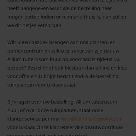
ongeveer 40 cm hoog en staat bij voorkeur in de zon
heeft aangegeven waar we de bestelling neer
- halfschaduw.
mogen zetten indien er niemand thuis is, dan zullen
we dit netjes verzorgen.
Wilt u een bezoek brengen aan ons planten- en
Tuinplantenwinkel.nl is voor de verkoop van deze
bomencentrum en wilt u er zeker van zijn dat uw
biologisch geteelde kruidenplanten
Allium tuberosum Puur op voorraad is tijdens uw
gecertificeerd door SKAL onder SKAL-nummer
bezoek? Bestel Knoflook bieslook dan online en kies
110920:
voor afhalen. U krijgt bericht zodra de bestelling
tuinplanten voor u klaar staat.
Bij vragen over uw bestelling, Allium tuberosum
Puur, of over onze tuinplanten, staat onze
klantenservice per mail
info@tuinplantenwinkel.nl
voor u klaar. Onze klantenservice beantwoordt uw
vragen zeer snel, ook op zaterdag!