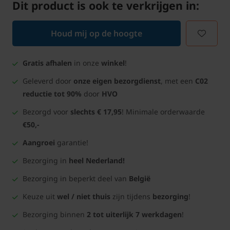
Dit product is ook te verkrijgen in:
Houd mij op de hoogte
Gratis afhalen
in onze
winkel
!
Geleverd door
onze eigen bezorgdienst
, met een
C02
reductie tot 90%
door
HVO
Bezorgd voor
slechts € 17,95
! Minimale orderwaarde
€50,-
Aangroei
garantie!
Bezorging in
heel Nederland!
Bezorging in beperkt deel van
België
Keuze uit
wel / niet thuis
zijn tijdens
bezorging
!
Bezorging binnen
2 tot uiterlijk 7 werkdagen
!