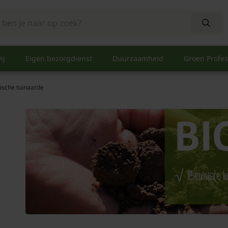
ij
Eigen bezorgdienst
Duurzaamheid
Groen Profes
ische tuinaarde