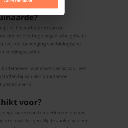
Alles toestaan
uinaarde?
elpt bij het verbeteren van de
twikkelen. Het hoge organische gehalte
terwijl de toevoeging van biologische
an voedingsstoffen.
jk bodemleven, wat essentieel is voor een
dstoffen bij aan een duurzamer
t gestimuleerd.
chikt voor?
en egaliseren van tuinperken en gazons,
ere basis krijgen. Bij de aanleg van een