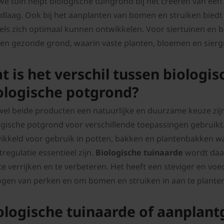
we tuin helpt biologische tuingrond bij het creëren van ee
dlaag. Ook bij het aanplanten van bomen en struiken bied
els zich optimaal kunnen ontwikkelen. Voor siertuinen en b
e en gezonde grond, waarin vaste planten, bloemen en sier
t is het verschil tussen biologi
ologische potgrond?
el beide producten een natuurlijke en duurzame keuze zij
ogische potgrond voor verschillende toepassingen gebruikt
ikkeld voor gebruik in potten, bakken en plantenbakken wa
regulatie essentieel zijn.
Biologische tuinaarde
wordt daa
 te verrijken en te verbeteren. Het heeft een steviger en vo
gen van perken en om bomen en struiken in aan te planten
ologische tuinaarde of aanplan