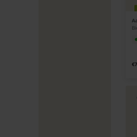
Aa
Bi
€7