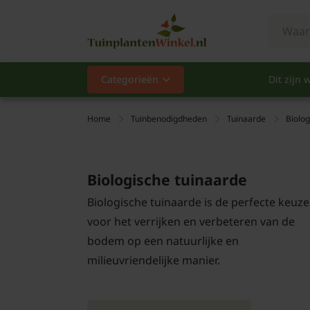
Categorieën
Dit zijn w
Categorieën
Populair
Home
Tuinbenodigdheden
Tuinaarde
Biolog
Vaste planten
Biologische tuinaarde
Heesters
Biologische tuinaarde is de perfecte keuze
Hagen
voor het verrijken en verbeteren van de
bodem op een natuurlijke en
Klimplanten
milieuvriendelijke manier.
Fruit