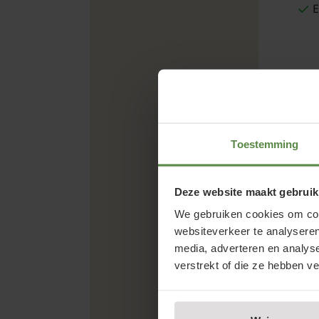
E
Inf
Biol
natuu
Toestemming
same
het 
Deze website maakt gebruik
We gebruiken cookies om cont
websiteverkeer te analyseren
media, adverteren en analys
Bij 
verstrekt of die ze hebben v
biol
tuin
gezo