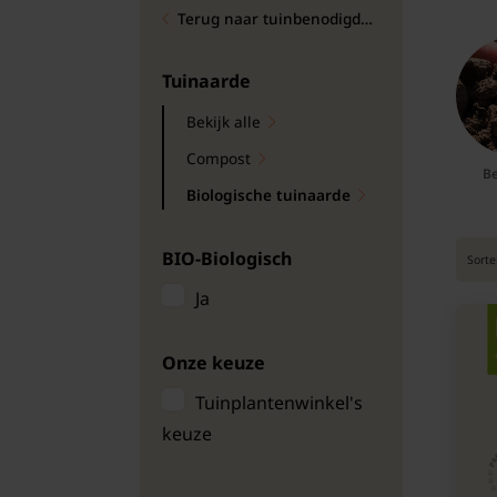
Terug naar tuinbenodigdheden
Bomen
Leibomen
Tuinaarde
Bekijk alle
Bloembollen
Compost
Be
Tuinbenodigdheden
Biologische tuinaarde
Kamerplanten
BIO-Biologisch
Sorte
Ja
Bloempotten
Onze keuze
Tuinplantenwinkel's
keuze