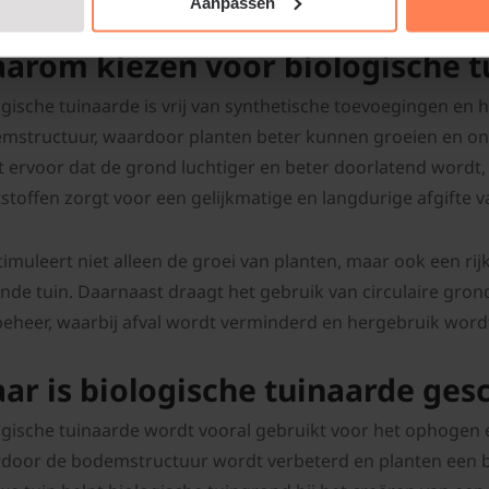
Aanpassen
arom kiezen voor biologische t
ogische tuinaarde is vrij van synthetische toevoegingen en h
mstructuur, waardoor planten beter kunnen groeien en on
t ervoor dat de grond luchtiger en beter doorlatend wordt, 
stoffen zorgt voor een gelijkmatige en langdurige afgifte v
stimuleert niet alleen de groei van planten, maar ook een ri
nde tuin. Daarnaast draagt het gebruik van circulaire gron
beheer, waarbij afval wordt verminderd en hergebruik word
ar is biologische tuinaarde ges
ogische tuinaarde wordt vooral gebruikt voor het ophogen 
door de bodemstructuur wordt verbeterd en planten een bet