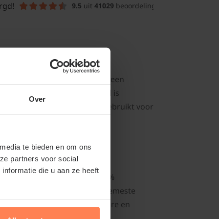
rgd!
9.5
 uit 
41029
 beoordelingen
en verbeteren van de bodem op een
logische potgrond, die speciaal is
Over
che tuinaarde voornamelijk gebruikt voor
rders.
 media te bieden en om ons
ze partners voor social
nformatie die u aan ze heeft
gische aarde, verrijkt met 100%
toffen. Dit maakt biologisch bemeste
kende basis voor een vruchtbare en