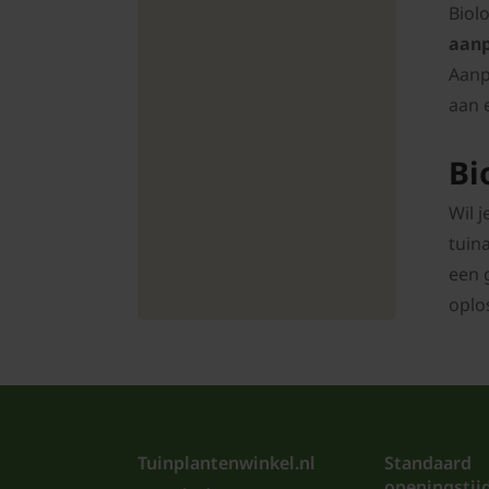
Biol
aanp
Aanp
aan 
Bi
Wil 
tuin
een 
oplo
Tuinplantenwinkel.nl
Standaard
openingstij