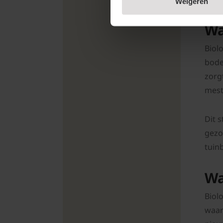
Weigeren
Wa
Biol
bode
zorg
mest
Dit 
gezo
tuin
Wa
Biol
waar