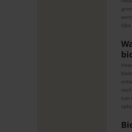
nieu
gron
wort
rijk
Wa
bi
Hoew
biol
ontw
vocht
tuin
opho
Bi