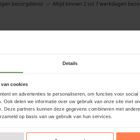
igen bezorgdienst
Altijd binnen 2 tot 7 werkdagen bezo
ormatie over biologische tuinaarde
ogische tuinaarde is de perfecte keuze voor het verrijken 
rlijke en milieuvriendelijke manier. In tegenstelling tot bio
Details
ngesteld voor gebruik in potten en bakken, wordt biologis
verbeteren van tuingrond en het ophogen van perken en bo
 van cookies
ent en advertenties te personaliseren, om functies voor social
. Ook delen we informatie over uw gebruik van onze site met on
e. Deze partners kunnen deze gegevens combineren met andere i
Tuinplantenwinkel.nl vindt u zorgvuldig samengestelde biolo
erzameld op basis van uw gebruik van hun services.
ogische meststoffen en bestaande uit 60% circulaire gronds
aarde niet alleen een duurzame keuze, maar ook een uitste
nde bodem waarin planten optimaal kunnen groeien.