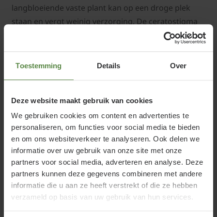
langbloeiende vaste plant kan op een droge plek
staan en vergt weinig verzorging. De ceratostigma
plumbaginoides staat graag vlakbij struiken of
bomen en kan op een plek in de zon staan.
Toestemming
Details
Over
Loodkruid onderhouden
Deze website maakt gebruik van cookies
We gebruiken cookies om content en advertenties te
Het onderhoud van loodkruid is vrij simpel. Het
personaliseren, om functies voor social media te bieden
beste snoei je de planten na de winter tot kort
en om ons websiteverkeer te analyseren. Ook delen we
boven de grond terug. Snoeien voor de winter is niet
informatie over uw gebruik van onze site met onze
aan te raden. De plant heeft dan kans op
partners voor social media, adverteren en analyse. Deze
vorstschade. Bovendien kunt u in het winterseizoen
partners kunnen deze gegevens combineren met andere
nog genieten van de prachtige zaadhoofdjes die tot
informatie die u aan ze heeft verstrekt of die ze hebben
verzameld op basis van uw gebruik van hun services.
in het voorjaar aan de plant blijven zitten. In het
voorjaar loopt de plant opnieuw uit met malse