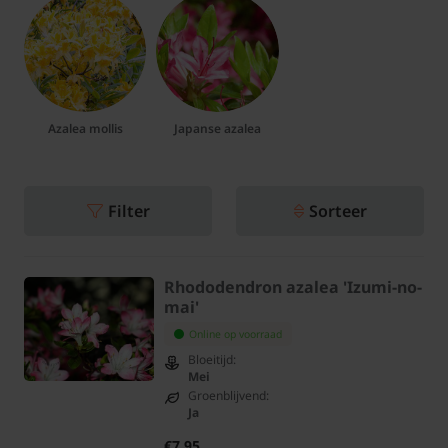
Azalea mollis
Japanse azalea
Filter
Sorteer
Rhododendron azalea 'Izumi-no-
mai'
Online op voorraad
Bloeitijd:
Mei
Groenblijvend:
Ja
€7,95