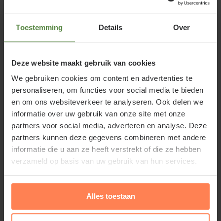
Bekijk product
Toestemming
Details
Over
Rhododendron Azalea 'Georg
Arends'
Deze website maakt gebruik van cookies
Online op voorraad
We gebruiken cookies om content en advertenties te
Bloeitijd:
personaliseren, om functies voor social media te bieden
April - Mei
en om ons websiteverkeer te analyseren. Ook delen we
Groenblijvend:
Ja
informatie over uw gebruik van onze site met onze
partners voor social media, adverteren en analyse. Deze
€7,95
partners kunnen deze gegevens combineren met andere
informatie die u aan ze heeft verstrekt of die ze hebben
Bekijk product
verzameld op basis van uw gebruik van hun services.
Rhododendron Azalea
Alles toestaan
'Kermesina'
Online op voorraad