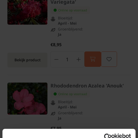
Variegata'
Online op voorraad
Bloeitijd:
April - Mei
Groenblijvend:
Ja
€8,95
Bekijk product
Rhododendron Azalea 'Anouk'
Online op voorraad
Bloeitijd:
April - Mei
Groenblijvend:
Ja
€7,95