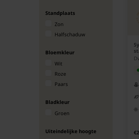
Magnolia bomen
Standplaats
Meidoorn boom
Zon
Seringenbomen
Halfschaduw
Sierappel
Sy
Sierpeer
s
Bloemkleur
Sneeuwklokjesboom
D
Wit
Styrax japonicus
Roze
Paars
Bladkleur
Groen
Uiteindelijke hoogte
€2