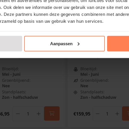
ent en advertenties te personaliseren, om functies voor social
. Ook delen we informatie over uw gebruik van onze site met on
e. Deze partners kunnen deze gegevens combineren met andere i
erzameld op basis van uw gebruik van hun services.
ringa vulgaris 'Charles
Syringa vulgaris 'Michel
ly' - XL
Buchner' - XL+
Aanpassen
ring
Sering
Online op voorraad
Online op voorraad
Bloeitijd:
Bloeitijd:
Mei - Juni
Mei - Juni
Groenblijvend:
Groenblijvend:
Nee
Nee
Standplaats:
Standplaats:
Zon - halfschaduw
Zon - halfschaduw
6,95
€159,95