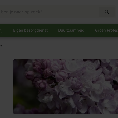
ij
Eigen bezorgdienst
Duurzaamheid
Groen Profes
men