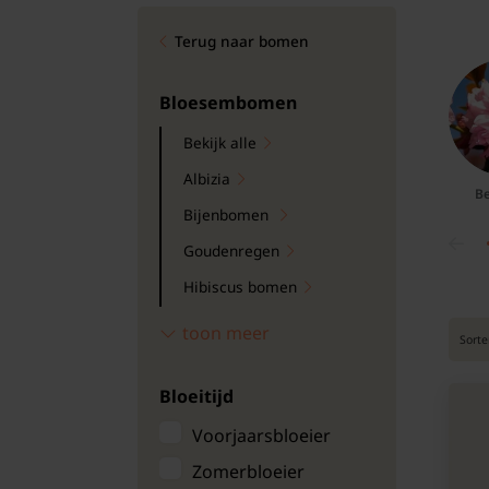
Bomen
Terug naar bomen
Leibomen
Bloesembomen
Bloembollen
Bekijk alle
Albizia
Tuinbenodigdheden
Be
Bijenbomen
Kamerplanten
Goudenregen
Hibiscus bomen
Bloempotten
Japanse sierkers
toon meer
Sorte
Kastanjeboom
Bloeitijd
Kornoelje
Krentenboom
Voorjaarsbloeier
Lijsterbes
Zomerbloeier