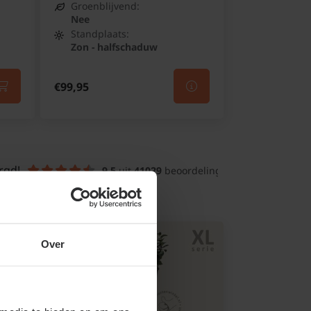
Groenblijvend:
Nee
Standplaats:
Zon - halfschaduw
€99,95
rgd!
9.5
 uit 
41029
 beoordelingen
Over