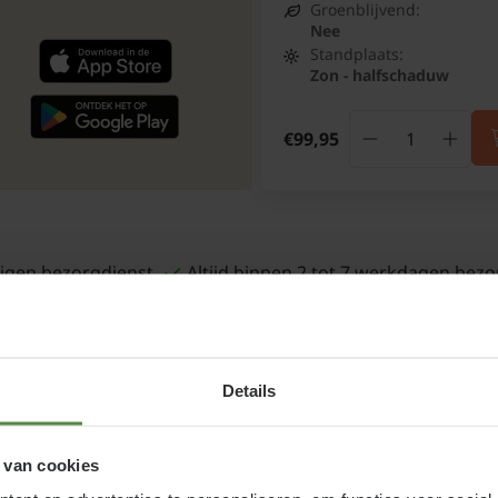
Groenblijvend:
Nee
Standplaats:
Zon - halfschaduw
€99,95
igen bezorgdienst
Altijd binnen 2 tot 7 werkdagen bezo
Details
 van cookies