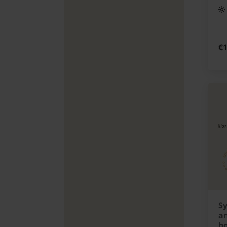
€1
Sy
an
h