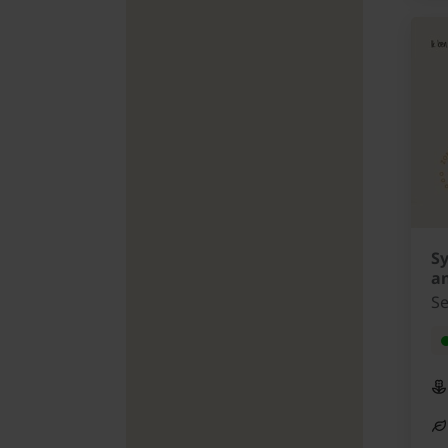
Sy
an
Se