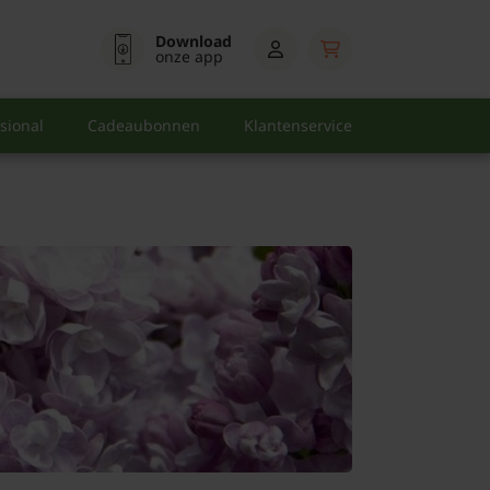
Download
onze app
sional
Cadeaubonnen
Klantenservice