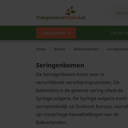
Categorieën
Dit zijn w
Categorieën
Populair
Home
Bomen
Bloesembomen
Seringenbo
Vaste planten
Seringenbomen
De Seringenboom komt voor in
Heesters
verschillende verschijningsvormen. De
bekendste is de gewone sering ofwel de
Hagen
Syringa vulgaris. De Syringa vulgaris komt
Klimplanten
oorspronkelijk uit Zuidoost Europa, vooral
op rotsachtige heuvelhellingen van de
Fruit
Balkanlanden.