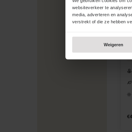
We gebruiken cookies om cont
websiteverkeer te analyseren
media, adverteren en analys
verstrekt of die ze hebben v
Sy
Jo
Weigeren
Se
€4