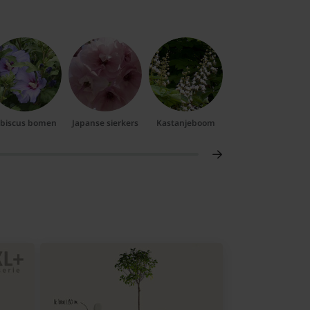
ibiscus bomen
Japanse sierkers
Kastanjeboom
Kornoelje