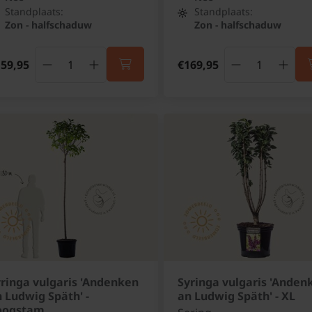
Standplaats:
Standplaats:
Zon - halfschaduw
Zon - halfschaduw
59,95
€169,95
ringa vulgaris 'Andenken
Syringa vulgaris 'Anden
 Ludwig Späth' -
an Ludwig Späth' - XL
oogstam