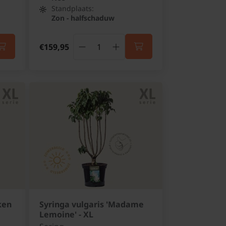
Standplaats:
Zon - halfschaduw
€159,95
ken
Syringa vulgaris 'Madame
Lemoine' - XL