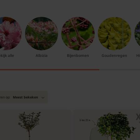
kijk alle
Albizia
Bijenbomen
Goudenregen
H
ren op:
Meest bekeken