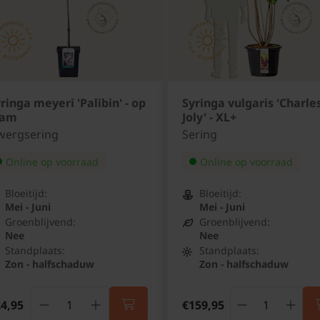
ringa meyeri 'Palibin' - op
Syringa vulgaris 'Charle
tam
Joly' - XL+
wergsering
Sering
Online op voorraad
Online op voorraad
Bloeitijd:
Bloeitijd:
Mei - Juni
Mei - Juni
Groenblijvend:
Groenblijvend:
Nee
Nee
Standplaats:
Standplaats:
Zon - halfschaduw
Zon - halfschaduw
4,95
€159,95