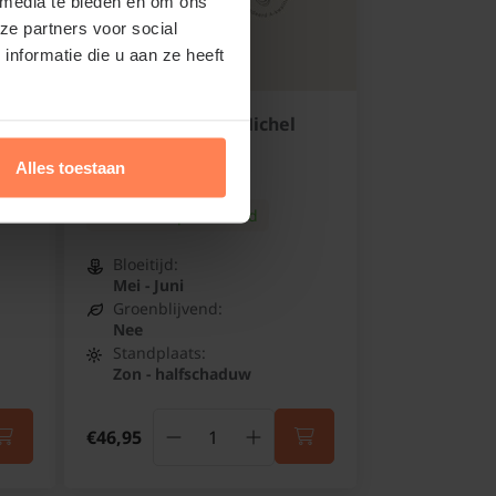
 media te bieden en om ons
ze partners voor social
nformatie die u aan ze heeft
Syringa vulgaris 'Michel
Buchner' - XL
Alles toestaan
Sering
Online op voorraad
Bloeitijd:
Mei - Juni
Groenblijvend:
Nee
Standplaats:
Zon - halfschaduw
€46,95