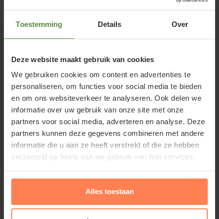
zwart verkleuren.
Toestemming
Details
Over
Deze website maakt gebruik van cookies
Sarcococca planten
We gebruiken cookies om content en advertenties te
Sarcococca staat liefst op een beschutte plek in de
personaliseren, om functies voor social media te bieden
halfschaduw. In de volle zon krijgt de sarcococca
en om ons websiteverkeer te analyseren. Ook delen we
informatie over uw gebruik van onze site met onze
minder mooie bladeren maar in de schaduw kan
partners voor social media, adverteren en analyse. Deze
deze tuinplant ook aangeplant worden. Elke goed
partners kunnen deze gegevens combineren met andere
doorlaatbare, niet te droge tuingrond is geschikt.
informatie die u aan ze heeft verstrekt of die ze hebben
Afhankelijk van de soort plaats u 3 a 5 planten per
verzameld op basis van uw gebruik van hun services.
vierkante meter.
Alles toestaan