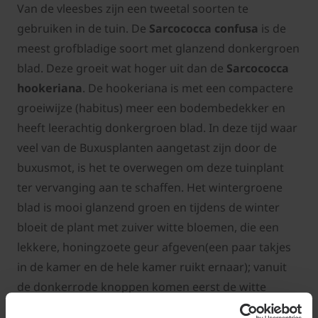
Van de vleesbes zijn een tweetal soorten te
gebruiken in de tuin. De
Sarcococca confusa
is de
meest grofbladige soort met glanzend donkergroen
blad. Deze groeit wat hoger uit dan de
Sarcococca
hookeriana
. De hookeriana is met een compactere
groeiwijze (habitus) meer een bodembedekker en
heeft leerachtig donkergroen blad. In deze tijd waar
veel van de Buxusplanten aangetast zijn door de
buxusmot, is het te overwegen om deze tuinplant
ter vervanging aan te schaffen. Het wintergroene
blad is mooi glanzend groen en tijdens de winter
bloeit de plant met zuiver witte bloemen, die een
lekkere, honingzoete geur afgeven(een paar takjes
in de kamer en de hele kamer ruikt ernaar); vanuit
de donkerrode knoppen komen eerst de witte
bloempjes en daarna vormen zich rode bessen die