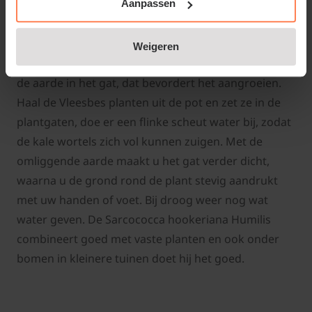
Als u gaat planten, bepaalt u eerst waar de planten
Aanpassen
moeten komen te staan. Maak daar eerst de grond
goed los. Graaf dan plantgaten (net iets groter dan
Weigeren
de kluit in de pot). Meng wat
aanplantgrond
door
de aarde in het gat, dat bevordert het aangroeien.
Haal de Vleesbes planten uit de pot en zet ze in de
plantgaten, doe er een flinke scheut water bij, zodat
de kale wortels zich vol kunnen zuigen. Met de
omliggende aarde maakt u het gat verder dicht,
waarna u de grond rond de plant stevig aandrukt
met uw handen of voet. Bij droog weer nog wat
water geven. De Sarcococca hookeriana Humilis
combineert goed met vaste planten en ook onder
bomen in kleinere tuinen doet hij het goed.