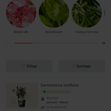
Bekijk alle
Broodboom
Choisya ternata
Ela
Filter
Sorteer
Sarcococca confusa
Online op voorraad
Bloeitijd:
Januari - Maart
Groenblijvend: