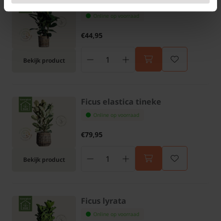
Ficus elastica robusta
Online op voorraad
€44,95
Bekijk product
Ficus elastica tineke
Online op voorraad
€79,95
Bekijk product
Ficus lyrata
Online op voorraad