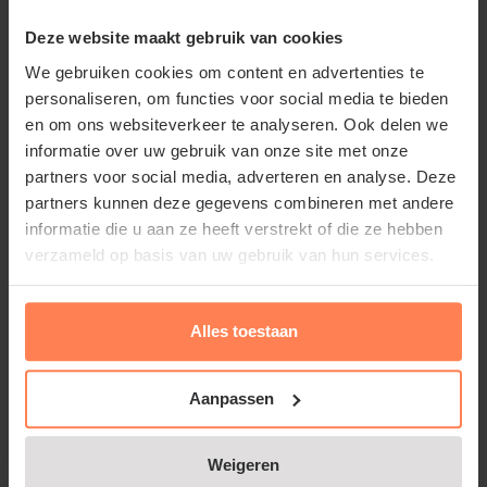
Deze website maakt gebruik van cookies
Ficus lyrata Bambino
We gebruiken cookies om content en advertenties te
Online op voorraad
personaliseren, om functies voor social media te bieden
en om ons websiteverkeer te analyseren. Ook delen we
€49,95
informatie over uw gebruik van onze site met onze
partners voor social media, adverteren en analyse. Deze
Bekijk product
partners kunnen deze gegevens combineren met andere
informatie die u aan ze heeft verstrekt of die ze hebben
verzameld op basis van uw gebruik van hun services.
Howea forsteriana
Online op voorraad
Alles toestaan
€29,95
Aanpassen
Bekijk product
Weigeren