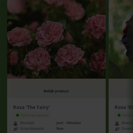
Bekijk product
Rosa 'The Fairy'
Rosa 'B
Online op voorraad
Online 
Bloeitijd:
Juni - Oktober
Bloeiti
Groenblijvend:
Nee
Groenb