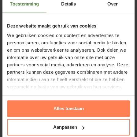
alle rozen ruiken echter even sterk. Omdat we graag
Toestemming
Details
Over
willen dat u de juiste koopt hebben we hier een
selectie gemaakt van de echt geurende exemplaren
Deze website maakt gebruik van cookies
binnen ons uitgebreide assortiment.
We gebruiken cookies om content en advertenties te
personaliseren, om functies voor social media te bieden
en om ons websiteverkeer te analyseren. Ook delen we
Rozen bestellen bij Tuinplantenwinkel.nl
informatie over uw gebruik van onze site met onze
Wij leveren al onze rozen in pot. Dit heeft als
partners voor social media, adverteren en analyse. Deze
voordeel dat ze jaarrond te planten en te kopen zijn.
partners kunnen deze gegevens combineren met andere
Onze rozen worden goed verzorgd op ons
informatie die u aan ze heeft verstrekt of die ze hebben
plantencentrum. Ze krijgen regelmatig voeding en
verzameld op basis van uw gebruik van hun services.
worden gesnoeid indien dat nodig is. Dit is om
ervoor te zorgen dat uw online aankoop een succes
Alles toestaan
wordt.
Aanpassen