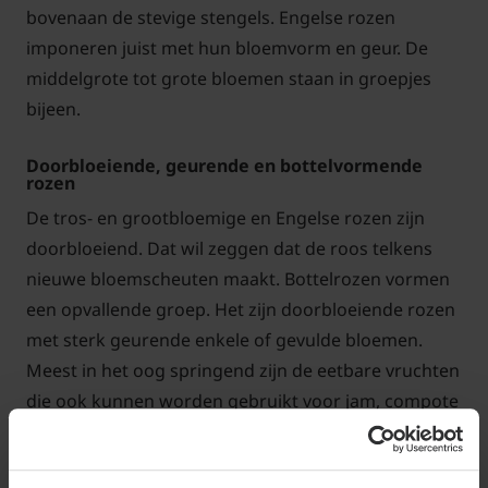
bovenaan de stevige stengels. Engelse rozen
imponeren juist met hun bloemvorm en geur. De
middelgrote tot grote bloemen staan in groepjes
bijeen.
Doorbloeiende, geurende en bottelvormende
rozen
De tros- en grootbloemige en Engelse rozen zijn
doorbloeiend. Dat wil zeggen dat de roos telkens
nieuwe bloemscheuten maakt. Bottelrozen vormen
een opvallende groep. Het zijn doorbloeiende rozen
met sterk geurende enkele of gevulde bloemen.
Meest in het oog springend zijn de eetbare vruchten
die ook kunnen worden gebruikt voor jam, compote
of gelei.
Rozen zijn bovenal beroemd vanwege hun geur. Niet