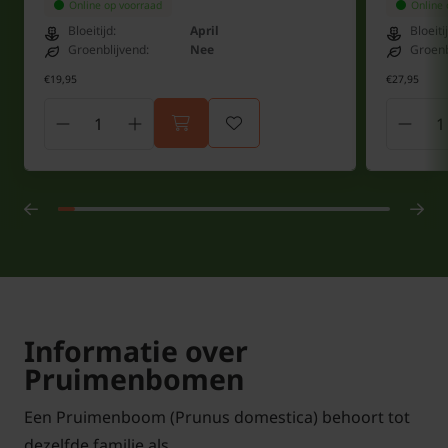
Online op voorraad
Online 
Bloeitijd:
April
Bloeiti
Groenblijvend:
Nee
Groenb
€19,95
€27,95
Informatie over
Pruimenbomen
Een Pruimenboom (Prunus domestica) behoort tot
dezelfde familie als