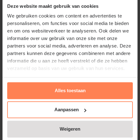
Deze website maakt gebruik van cookies
meegenomen. Naast de pruimenboom zijn er
natuurlijk nog veel meer
Bloesembomen
die er
We gebruiken cookies om content en advertenties te
personaliseren, om functies voor social media te bieden
adembenemend uitzien wanneer ze in bloei staan.
en om ons websiteverkeer te analyseren. Ook delen we
informatie over uw gebruik van onze site met onze
partners voor social media, adverteren en analyse. Deze
partners kunnen deze gegevens combineren met andere
Wanneer pruimenboom snoeien?
informatie die u aan ze heeft verstrekt of die ze hebben
verzameld op basis van uw gebruik van hun services.
U kunt een pruimen boom snoeien, maar het is aan
te raden dit tot een minimum te beperken.
Pruimenbomen snoeien doet u in de zomer, net na
Alles toestaan
de oogst. Verwijder gebroken of beschadigde en
kruisende twijgen. Houd de kroon van de boom
Aanpassen
verder redelijk open door enkele hoofdtakken aan
te wijzen. Knip lange scheuten van de boom jaarlijks
Weigeren
terug zodat de boom het gewicht van de pruimen in
de volgende jaren goed kan dragen.