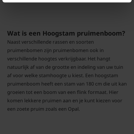
Wat is een Hoogstam pruimenboom?
Naast verschillende rassen en soorten
pruimenbomen zijn pruimenbomen ook in
verschillende hoogtes verkrijgbaar. Het hangt
natuurlijk af van de grootte en indeling van uw tuin
af voor welke stamhoogte u kiest. Een hoogstam
pruimenboom heeft een stam van 180 cm die uit kan
groeien tot een boom van een flink formaat. Hier
komen lekkere pruimen aan en je kunt kiezen voor
een zoete pruim zoals een Opal.