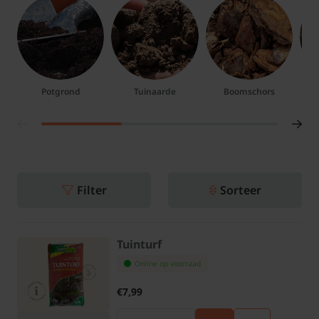
Potgrond
Tuinaarde
Boomschors
P
Filter
Sorteer
Tuinturf
Online op voorraad
€7,99