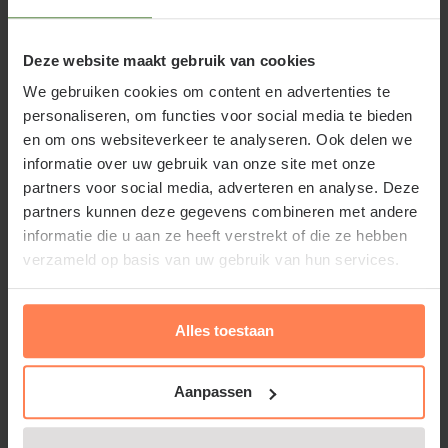
tuin in het mengsel.
Deze website maakt gebruik van cookies
Daarnaast is tuinturf ook prima te gebruiken als
We gebruiken cookies om content en advertenties te
latere turfgift rondom de voet van de zuurminnende
personaliseren, om functies voor social media te bieden
plant. Deze turfgift kan elk jaar of om het jaar
en om ons websiteverkeer te analyseren. Ook delen we
informatie over uw gebruik van onze site met onze
worden herhaald. Hiermee behoudt de grond zijn
partners voor social media, adverteren en analyse. Deze
lagere pH-waarde.
partners kunnen deze gegevens combineren met andere
informatie die u aan ze heeft verstrekt of die ze hebben
verzameld op basis van uw gebruik van hun services.
Turfstrooisel
Alles toestaan
Turfstrooisel
wordt doorgaans aangeboden in een
zogenaamde geperste baal. Dit moet eerst los
Aanpassen
worden gewrikt voordat het goed gebruikt kan
worden. Nadat het is losgemaakt, ontstaat er een