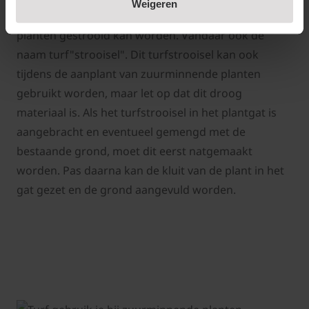
Weigeren
mooi licht materiaal dat makkelijk tussen bestaande
planten gestrooid kan worden. Vandaar ook de
naam turf"strooisel". Dit turfstrooisel kan ook
tijdens de aanplant van zuurminnende planten
gebruikt worden, maar let op dat dit droog
materiaal is. Als het turfstrooisel in het plantgat is
aangebracht en eventueel gemengd met de
bestaande grond, moet dit eerst natgemaakt
worden. Pas daarna kan de kluit van de plant in het
gat gezet en de grond aangevuld worden.