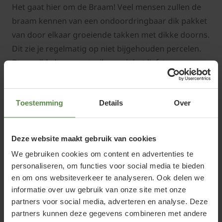
Het gaat hier om de Braam! Veel mensen zullen de
braam kennen van een ondoordringbaar dik pakket
van door elkaar groeiende takken met dikke doorns.
Dit zie je regelmatig op niet bijgehouden percelen.
Deze wilde bramenstruik groeit het liefste op een
stikstofrijke grond. Hoe meer wilde bramenplanten
u ziet, hoe meer het stikstofprobleem zich uit.
Toestemming
Details
Over
Natuurlijke beplanting wordt overwoekerd door de
stikstofminnende Rubus fruticosus. Maar goed, het
gaat hier niet over de wilde braam maar over de
Deze website maakt gebruik van cookies
gecultiveerde soorten, die steeds vaker
We gebruiken cookies om content en advertenties te
zelfs
doornloos
zijn, die u in uw tuin kunt
personaliseren, om functies voor social media te bieden
aanplanten.
en om ons websiteverkeer te analyseren. Ook delen we
informatie over uw gebruik van onze site met onze
partners voor social media, adverteren en analyse. Deze
partners kunnen deze gegevens combineren met andere