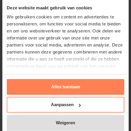
€89,95
Deze website maakt gebruik van cookies
We gebruiken cookies om content en advertenties te
Bekijk product
personaliseren, om functies voor social media te bieden
en om ons websiteverkeer te analyseren. Ook delen we
informatie over uw gebruik van onze site met onze
Olijfwilg leiboom - Rek 120x90
partners voor social media, adverteren en analyse. Deze
cm
partners kunnen deze gegevens combineren met andere
Online op voorraad
informatie die u aan ze heeft verstrekt of die ze hebben
Bloeitijd:
verzameld op basis van uw gebruik van hun services.
Augustus - September
Groenblijvend:
Ja
Alles toestaan
€179,95
Aanpassen
Bekijk product
Weigeren
Parrotia persica leiboom - Rek