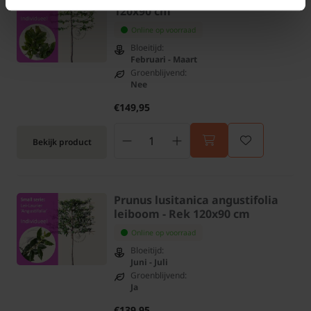
120x90 cm
Online op voorraad
Bloeitijd:
Februari - Maart
Groenblijvend:
Nee
€149,95
Bekijk product
Prunus lusitanica angustifolia
leiboom - Rek 120x90 cm
Online op voorraad
Bloeitijd:
Juni - Juli
Groenblijvend:
Ja
€139,95