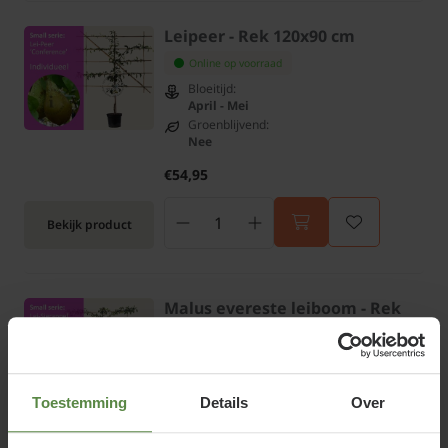
Leipeer - Rek 120x90 cm
Online op voorraad
Bloeitijd:
April - Mei
Groenblijvend:
Nee
€54,95
Bekijk product
Malus evereste leiboom - Rek
120x90 cm
Online op voorraad
Bloeitijd:
Mei
Toestemming
Details
Over
Groenblijvend:
Nee