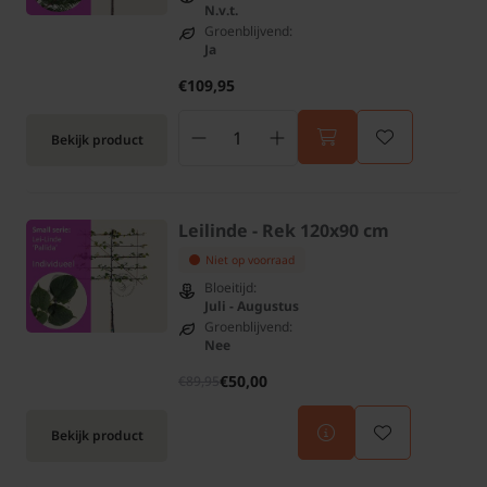
N.v.t.
Groenblijvend:
Ja
€109,95
Bekijk product
Leilinde - Rek 120x90 cm
Niet op voorraad
Bloeitijd:
Juli - Augustus
Groenblijvend:
Nee
€50,00
€89,95
Bekijk product