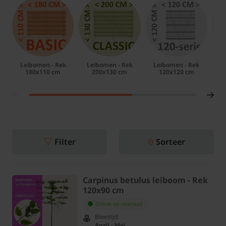
Leibomen - Rek
Leibomen - Rek
Leibomen - Rek
L
180x110 cm
200x130 cm
120x120 cm
Filter
Sorteer
Carpinus betulus leiboom - Rek
120x90 cm
Online op voorraad
Bloeitijd:
April - Mei