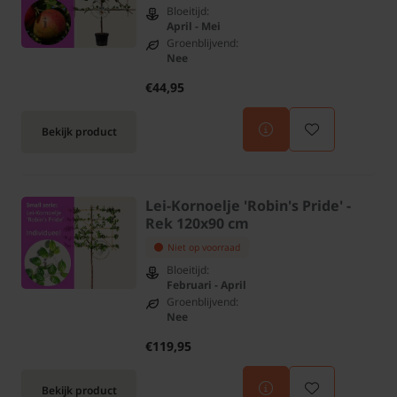
Bloeitijd:
April - Mei
Groenblijvend:
Nee
€44,95
Bekijk product
Lei-Kornoelje 'Robin's Pride' -
Rek 120x90 cm
Niet op voorraad
Bloeitijd:
Februari - April
Groenblijvend:
Nee
€119,95
Bekijk product