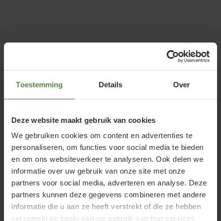
Koemestkorrel
Koemestkorrel
is een ideale basisbemesting voor de
borders in de tuin. Het is de voordelige keuze, maar
Toestemming
Details
Over
zeker niet minder werkzaam. Geef de border en / of
het gazon bij voorkeur in april of mei een bemesting
Deze website maakt gebruik van cookies
met koemestkorrel. Voor het beste resultaat kan er
We gebruiken cookies om content en advertenties te
later in het jaar in juli of augustus een tweede gift
personaliseren, om functies voor social media te bieden
gegeven worden.
en om ons websiteverkeer te analyseren. Ook delen we
informatie over uw gebruik van onze site met onze
partners voor social media, adverteren en analyse. Deze
partners kunnen deze gegevens combineren met andere
Mogen organische mestkorrels
informatie die u aan ze heeft verstrekt of die ze hebben
tijdens de aanplant in het plantgat
verzameld op basis van uw gebruik van hun services.