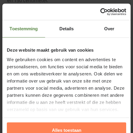
en 150 centimeter.
De Canna vindt zijn oorsprong in Zuid Amerika. Eind
19e eeuw is de plant op grote schaal naar Europa
Toestemming
Details
Over
geïntroduceerd en heeft de plant een plaats
veroverd in veel botanische tuinen en parken.
Deze website maakt gebruik van cookies
Daarna zijn ook veel liefhebbers begonnen met het
kweken van deze plant. In delen van Zuid-Europa is
We gebruiken cookies om content en advertenties te
personaliseren, om functies voor social media te bieden
de plant wel grotendeels winterhard.
en om ons websiteverkeer te analyseren. Ook delen we
informatie over uw gebruik van onze site met onze
partners voor social media, adverteren en analyse. Deze
partners kunnen deze gegevens combineren met andere
Canna planten
informatie die u aan ze heeft verstrekt of die ze hebben
Canna houdt van een warme plek in de volle zon. Op
verzameld op basis van uw gebruik van hun services.
schaduwrijke plekken zal de plant niet tot bloei
komen. U kunt de knollen (eigenlijk wortelstokken)
Alles toestaan