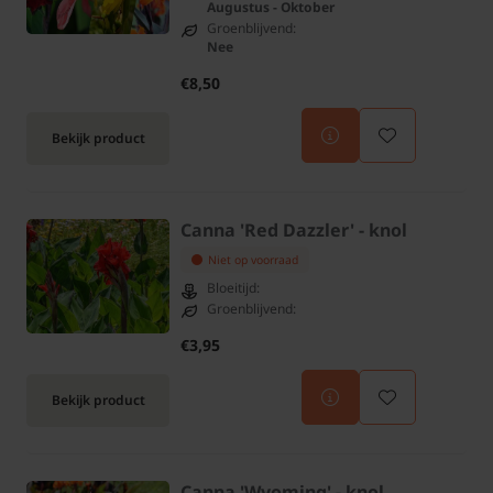
Augustus - Oktober
Groenblijvend:
Nee
€8,50
Bekijk product
Canna 'Red Dazzler' - knol
Niet op voorraad
Bloeitijd:
Groenblijvend:
€3,95
Bekijk product
Canna 'Wyoming' - knol