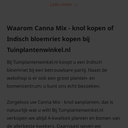
kunnen zijn voor beschadiging. Regelmatige
Lees meer
watergift is belangrijk, vooral tijdens droge
perioden, maar zorg ervoor dat de grond niet
constant vochtig blijft, om rotting van de
Waarom Canna Mix - knol kopen of
knollen te voorkomen.
Indisch bloemriet kopen bij
Tuinplantenwinkel.nl
Snoeien en Onderhouden
Canna
Bij Tuinplantenwinkel.nl koopt u een Indisch
Mix
bloemriet bij een betrouwbare partij. Naast de
Canna's vereisen weinig snoeiwerk. Het
webshop is er ook een groot planten- en
verwijderen van uitgebloeide bloemen en
bomencentrum; u kunt ons echt bezoeken.
beschadigde bladeren helpt echter om de
plant er netjes uit te laten zien en bevordert
Zorgeloos uw Canna Mix - knol aanplanten, dat is
nieuwe groei. Voeding is ook cruciaal; een
natuurlijk wat u wilt! Bij Tuinplantenwinkel.nl
maandelijkse bemesting met een algemene
verkopen we altijd A-kwaliteit planten en bomen van
tuinmeststof tijdens het groeiseizoen kan de
de allerbeste kwekers. Daarnaast geven we