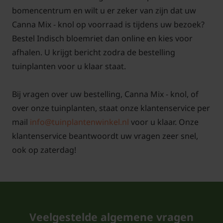
opslagruimte donker, koel (maar vorstvrij) en
bomencentrum en wilt u er zeker van zijn dat uw
droog is. In het voorjaar, na de laatste vorst,
Canna Mix - knol op voorraad is tijdens uw bezoek?
kunnen de knollen weer in de grond of in
Bestel Indisch bloemriet dan online en kies voor
potten geplant worden voor een nieuwe
afhalen. U krijgt bericht zodra de bestelling
groei- en bloeiseizoen.
tuinplanten voor u klaar staat.
Bij vragen over uw bestelling, Canna Mix - knol, of
over onze tuinplanten, staat onze klantenservice per
mail
info@tuinplantenwinkel.nl
voor u klaar. Onze
klantenservice beantwoordt uw vragen zeer snel,
ook op zaterdag!
Veelgestelde algemene vragen