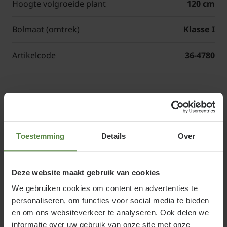
Hoogte volgroeide plant
120 cm
Bolmaat (omtrek)
Klasse I
Artikelcode
36-4780
Canna Mix
of Indisch bloemriet mix
als knol
Toestemming
Details
Over
Deze website maakt gebruik van cookies
De Canna Mix, een prachtige knolgewas
We gebruiken cookies om content en advertenties te
collectie, staat bekend om zijn exotische
personaliseren, om functies voor social media te bieden
uitstraling en levendige kleuren. Deze planten
en om ons websiteverkeer te analyseren. Ook delen we
zijn een spectaculaire aanvulling op elke tuin,
informatie over uw gebruik van onze site met onze