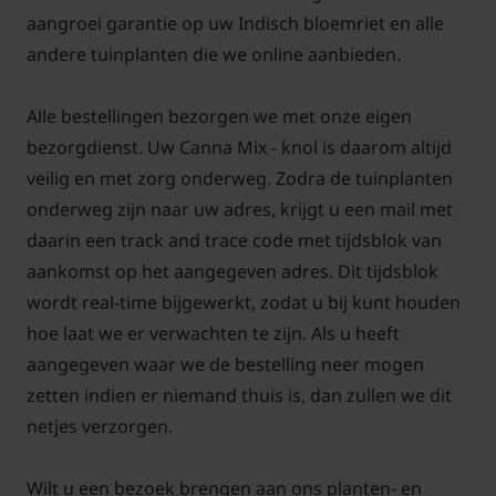
bloei en de gezondheid van de planten
aangroei garantie op uw Indisch bloemriet en alle
aanzienlijk verbeteren. Het is ook aan te raden
andere tuinplanten die we online aanbieden.
om de grond rond de planten los te houden,
wat helpt bij de wateropname en
Alle bestellingen bezorgen we met onze eigen
luchtcirculatie rond de wortels.
bezorgdienst. Uw Canna Mix - knol is daarom altijd
veilig en met zorg onderweg. Zodra de tuinplanten
Overwinteren
Canna Mix
onderweg zijn naar uw adres, krijgt u een mail met
daarin een track and trace code met tijdsblok van
Canna's zijn niet winterhard, dus het is
aankomst op het aangegeven adres. Dit tijdsblok
belangrijk om ze te beschermen tegen vorst.
wordt real-time bijgewerkt, zodat u bij kunt houden
In koudere klimaten moeten de knollen in de
hoe laat we er verwachten te zijn. Als u heeft
herfst uit de grond worden gehaald, nadat
aangegeven waar we de bestelling neer mogen
het blad begint af te sterven. Laat de knollen
zetten indien er niemand thuis is, dan zullen we dit
drogen op een koele, vorstvrije plaats. Bewaar
netjes verzorgen.
ze over de winter in een luchtige container
met turf of zaagsel. Zorg ervoor dat de
Wilt u een bezoek brengen aan ons planten- en