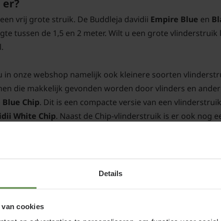
 er?
een vrij grote struik. De Buddleja davidii
Empire Blue
en
Bl
ogte tussen de 1,5 en 2 meter. Wilt u een grote vlinderstruik
.
u in onze webshop namelijk ook kleinere soorten vlinderst
oemen die makkelijk gevonden worden door vlinders en ande
 Blue Chip
. Dit is een compacte versie van een vlinderstruik
dii White Chip
. Naast de Chip-vlinderstruik is er ook nog e
act en blijven laag, maar hebben nog steeds een even grot
Details
 van cookies
vragen veel mensen zich af. De Vlinderstruik bloeitijd is v