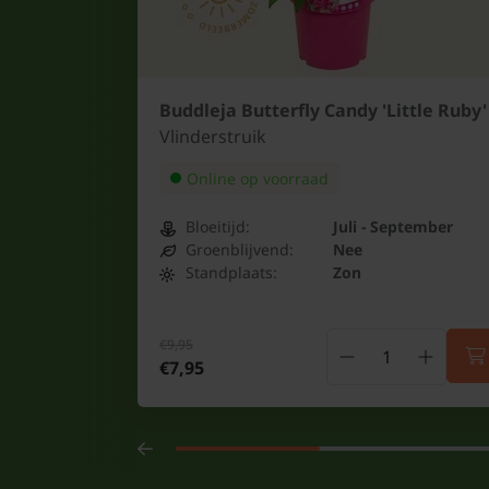
Buddleja Butterfly Candy 'Little Ruby'
Vlinderstruik
Online op voorraad
Bloeitijd:
Juli - September
Groenblijvend:
Nee
Standplaats:
Zon
€9,95
€7,95