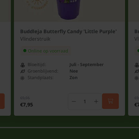
Buddleja Butterfly Candy 'Little Purple'
Bu
Vlinderstruik
Vl
Online op voorraad
Bloeitijd:
Juli - September
Groenblijvend:
Nee
Standplaats:
Zon
€9,95
€9
€7,95
€