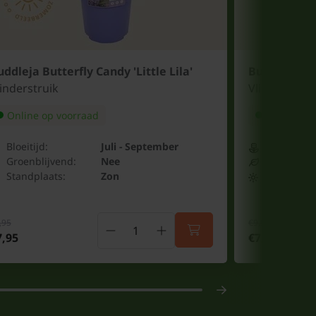
ddleja Butterfly Candy 'Little Lila'
Buddleja But
inderstruik
Vlinderstrui
Online op voorraad
Online op
Bloeitijd:
Juli - September
Bloeitijd:
Groenblijvend:
Nee
Groenblijv
Standplaats:
Zon
Standplaat
,95
€9,95
7,95
€7,95