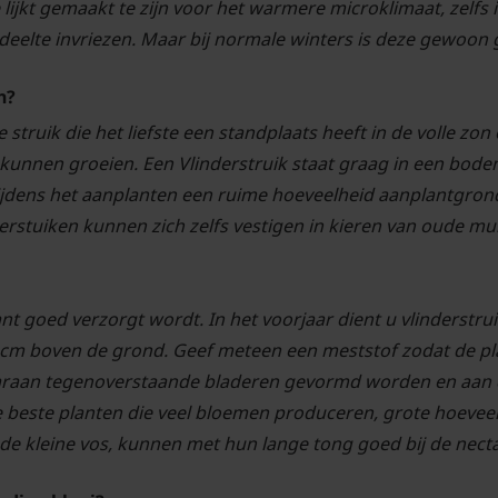
ie lijkt gemaakt te zijn voor het warmere microklimaat, zelf
deelte invriezen. Maar bij normale winters is deze gewoon
n?
 struik die het liefste een standplaats heeft in de volle zon
e kunnen groeien. Een Vlinderstruik staat graag in een bo
 tijdens het aanplanten een ruime hoeveelheid aanplantgron
erstuiken kunnen zich zelfs vestigen in kieren van oude mu
lant goed verzorgt wordt. In het voorjaar dient u vlinderstru
0 cm boven de grond. Geef meteen een meststof zodat de p
raan tegenoverstaande bladeren gevormd worden en aan d
de beste planten die veel bloemen produceren, grote hoeve
 de kleine vos, kunnen met hun lange tong goed bij de necta