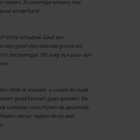
s in steden. In sommige winters met
 goed winterhard.
 of lichte schaduw. Geef een
dem met goed doorlatende grond die
d in het plantgat. Dit mag dus puur aan
ren.
iken flink te snoeien, u snoeit de oude
lanten goed kunnen gaan groeien. De
e uiteindes verschijnen de geurende
elheden nectar maken en zo veel
r.