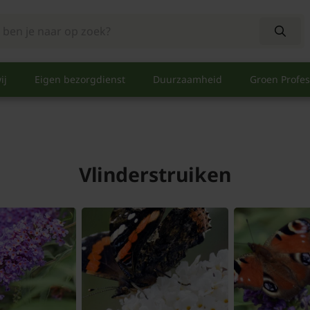
ij
Eigen bezorgdienst
Duurzaamheid
Groen Profes
Vlinderstruiken