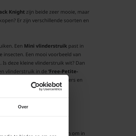
ack Knight
zijn beide zeer mooie, maar
 kopen? Er zijn verschillende soorten en
ruiken. Een
Mini vlinderstruik
past in
re insecten. Een mooi voorbeeld van
. Is deze kleine vlinderstruik wit? Dan
en vlinderstruik in de
‘Free-Petite-
e aantrekkingskracht op vlinders en
Over
an Juli tot en met September en om in