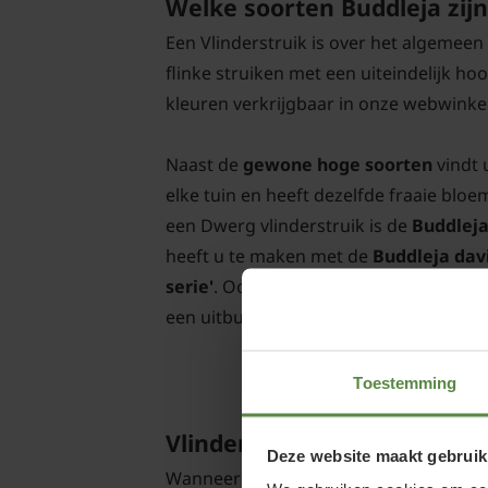
Welke soorten Buddleja zijn
Een Vlinderstruik is over het algemeen 
flinke struiken met een uiteindelijk ho
kleuren verkrijgbaar in onze webwinkel
Naast de
gewone hoge soorten
vindt 
elke tuin en heeft dezelfde fraaie bl
een Dwerg vlinderstruik is de
Buddleja
heeft u te maken met de
Buddleja davi
serie'
. Ook deze struiken groeien comp
een uitbundige bloei.
Toestemming
Vlinderstruik snoeien
Deze website maakt gebruik
Wanneer een Vlinderstruik snoeien? Dat 