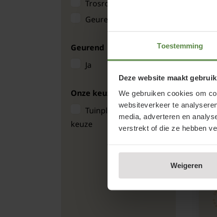
Trosrozen
Geurende roos
Toestemming
Geurend
Ja
Deze website maakt gebruik
E
Onze keuze
We gebruiken cookies om cont
websiteverkeer te analyseren
Tuinplantenwinkel's
media, adverteren en analys
keuze
verstrekt of die ze hebben v
Weigeren