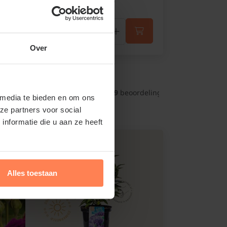
Zon - halfschaduw
€1,95
Over
rgd!
9.5
 uit 
41019
 beoordelingen
 media te bieden en om ons
ze partners voor social
nformatie die u aan ze heeft
Alles toestaan