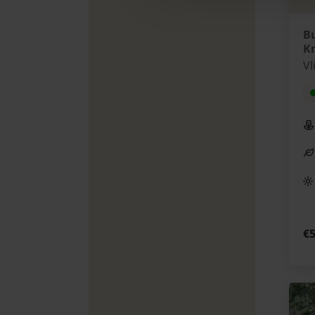
Bu
Kn
Vl
€5