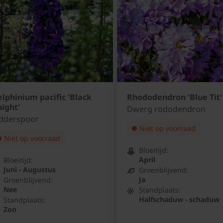
lphinium pacific 'Black
Rhododendron 'Blue Tit'
ight'
Dwerg rododendron
idderspoor
Niet op voorraad
Niet op voorraad
Bloeitijd:
April
Bloeitijd:
Juni - Augustus
Groenblijvend:
Ja
Groenblijvend:
Nee
Standplaats:
Halfschaduw - schaduw
Standplaats:
Zon