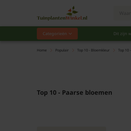
Categorieën
Dit zijn w
Categorieën
Populair
Home
Populair
Top 10 - Bloemkleur
Top 10 
Vaste planten
Heesters
Top 10 - Paarse bloemen
Hagen
Klimplanten
Fruit