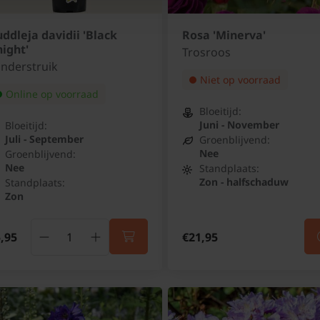
ddleja davidii 'Black
Rosa 'Minerva'
ight'
Trosroos
inderstruik
Niet op voorraad
Online op voorraad
Bloeitijd:
Juni - November
Bloeitijd:
Juli - September
Groenblijvend:
Nee
Groenblijvend:
Nee
Standplaats:
Zon - halfschaduw
Standplaats:
Zon
,95
€21,95