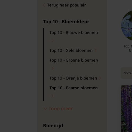
Terug naar populair
Bomen
Leibomen
Top 10 - Bloemkleur
Top 10 - Blauwe bloemen
Bloembollen
Top 
Tuinbenodigdheden
Top 10 - Gele bloemen
b
Top 10 - Groene bloemen
Kamerplanten
Sorte
Top 10 - Oranje bloemen
Bloempotten
Top 10 - Paarse bloemen
Top 10 - Rode bloemen
toon meer
Top 10 - Roze bloemen
Bloeitijd
Top 10 - Witte bloemen