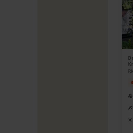
De
Kn
R