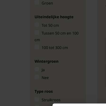
Groen
Uiteindelijke hoogte
Tot 50 cm
Tussen 50 cm en 100
cm
100 tot 300 cm
Wintergroen
Ja
Nee
Type roos
Struikroos