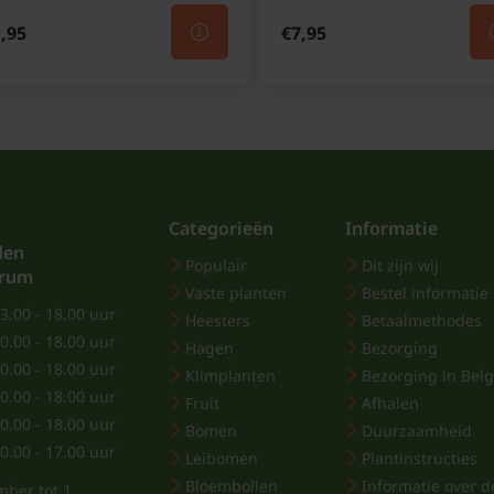
,95
€7,95
Categorieën
Informatie
den
Populair
Dit zijn wij
trum
Vaste planten
Bestel informatie
3.00 - 18.00 uur
Heesters
Betaalmethodes
0.00 - 18.00 uur
Hagen
Bezorging
0.00 - 18.00 uur
Klimplanten
Bezorging in Belg
0.00 - 18.00 uur
Fruit
Afhalen
0.00 - 18.00 uur
Bomen
Duurzaamheid
0.00 - 17.00 uur
Leibomen
Plantinstructies
Bloembollen
Informatie over de
mber tot 1