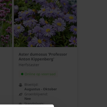
Aster dumosus 'Professor
Anton Kippenberg'
Herfstaster
Online op voorraad
Bloeitijd:
Augustus - Oktober
Groenblijvend:
Nee
Standplaats: