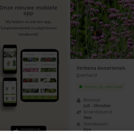
Onze nieuwe mobiele
app
Wij hebben nu ook een app,
Tuinplantenwinkel nu altijd binnen
handbereik!
Verbena bonariensis
IJzerhard
Online op voorraad
Bloeitijd:
Juli - Oktober
Groenblijvend:
Nee
Standplaats:
Zon