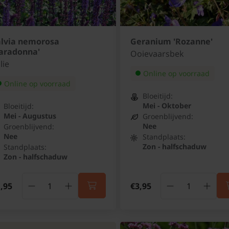
alvia nemorosa
Geranium 'Rozanne'
Caradonna'
Ooievaarsbek
lie
Online op voorraad
Online op voorraad
Bloeitijd:
Mei - Oktober
Bloeitijd:
Mei - Augustus
Groenblijvend:
Nee
Groenblijvend:
Nee
Standplaats:
Zon - halfschaduw
Standplaats:
Zon - halfschaduw
,95
€3,95