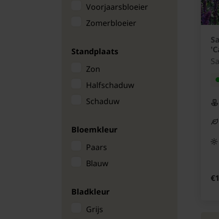
Voorjaarsbloeier
Zomerbloeier
S
'
Standplaats
Sa
Zon
Halfschaduw
Schaduw
Bloemkleur
Paars
Blauw
€1
Bladkleur
Grijs