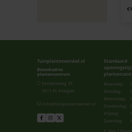
€1
Tuinplantenwinkel.nl
Standaard
openingstij
Bezoekadres
plantencen
plantencentrum
Eerselseweg 35
Maandag:
1
5511 KL Knegsel
Dinsdag:
1
Woensdag:
1
Info@tuinplantenwinkel.nl
Donderdag:
1
Vrijdag:
1
Zaterdag:
1
*: Van 1 Nove