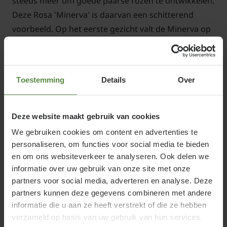
steeds meer om goede paarse rozen te ontwikkelen.
Deze Rosa 'Minerva' is daarvan een schitterend
voorbeeld. Op het eerste gezicht valt de Minerva op
door het ontzettend gezonde blad en bossige groei.
Dat zit dus goed. Vanaf eind mei verschijnen de
bijzonder gekleurde bloemen. De bloemen
Toestemming
Details
Over
verschijnen in trossen en hebben een vrij sterke
aangename geur. Naast de paarse bloemkleur is ook
de geur bijzonder, want die tref je bij trosrozen nog
Deze website maakt gebruik van cookies
maar weinig aan. Wij zijn dus een en al fan! In de
We gebruiken cookies om content en advertenties te
zomer bereikt deze roos een hoogte van ongeveer
personaliseren, om functies voor social media te bieden
60 tot 80 centimeter. We raden aan om in het
en om ons websiteverkeer te analyseren. Ook delen we
informatie over uw gebruik van onze site met onze
voorjaar de roos te voorzien van extra meststof.
partners voor social media, adverteren en analyse. Deze
Snoei de roos in maart terug tot een hoogte van
partners kunnen deze gegevens combineren met andere
ongeveer 15 centimeter. De roos 'Minerva' is een
informatie die u aan ze heeft verstrekt of die ze hebben
selectie van de veredelaar Martin Vissers (ViVa
verzameld op basis van uw gebruik van hun services.