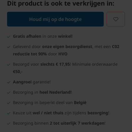
Dit product is ook te verkrijgen in:
Houd mij op de hoogte
Gratis afhalen
in onze
winkel
!
Geleverd door
onze eigen bezorgdienst
, met een
C02
reductie tot 90%
door
HVO
Bezorgd voor
slechts € 17,95
! Minimale orderwaarde
€50,-
Aangroei
garantie!
Bezorging in
heel Nederland!
Bezorging in beperkt deel van
België
Keuze uit
wel / niet thuis
zijn tijdens
bezorging
!
Bezorging binnen
2 tot uiterlijk 7 werkdagen
!