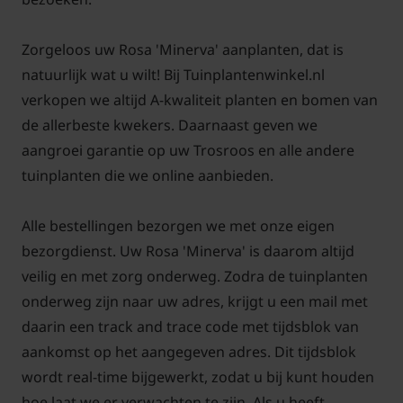
roos na een regenperiode snel opdroogt waardoor
het blad minder snel kans heeft op infecties. De
Zorgeloos uw Rosa 'Minerva' aanplanten, dat is
bloemen komen ook beter tot ontwikkeling en de
natuurlijk wat u wilt! Bij Tuinplantenwinkel.nl
roos zal ook meer bloemknoppen maken. Stel dat u
verkopen we altijd A-kwaliteit planten en bomen van
een roos in de halfschaduw zet gaat dat meestal ook
de allerbeste kwekers. Daarnaast geven we
goed, maar volledig in de schaduw aanplanten is
aangroei garantie op uw Trosroos en alle andere
niet gewenst.
tuinplanten die we online aanbieden.
Alle bestellingen bezorgen we met onze eigen
Rosa 'Minerva' snoeien en
bezorgdienst. Uw Rosa 'Minerva' is daarom altijd
onderhouden
veilig en met zorg onderweg. Zodra de tuinplanten
onderweg zijn naar uw adres, krijgt u een mail met
Onderhoud van rozen lijkt moeilijk maar is het zeker
daarin een track and trace code met tijdsblok van
niet. Iedereen kan elk jaar weer genieten van mooie
aankomst op het aangegeven adres. Dit tijdsblok
gezonde planten die de hele zomer de meest
wordt real-time bijgewerkt, zodat u bij kunt houden
prachtige bloemen geven. Om u hierbij te helpen,
hoe laat we er verwachten te zijn. Als u heeft