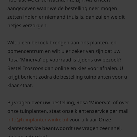
hebben we op Tuinplantenwinkel.nl een artikel
aangegeven waar we de bestelling neer mogen
geschreven met tips over het onderhoud en snoeien
zetten indien er niemand thuis is, dan zullen we dit
van struikrozen. Met behulp van foto's en
netjes verzorgen.
pictogrammen leggen we het snoeien en
onderhoud duidelijk uit. Als u deze tips opvolgt, kunt
Wilt u een bezoek brengen aan ons planten- en
u jaren genieten van uw nieuwe aanwinst!
bomencentrum en wilt u er zeker van zijn dat uw
Rosa 'Minerva' op voorraad is tijdens uw bezoek?
Voor snoei- en onderhoudstips voor de struikroos
Bestel Trosroos dan online en kies voor afhalen. U
'Minerva'
klik hier!
krijgt bericht zodra de bestelling tuinplanten voor u
klaar staat.
Bij vragen over uw bestelling, Rosa 'Minerva', of over
onze tuinplanten, staat onze klantenservice per mail
info@tuinplantenwinkel.nl
voor u klaar. Onze
klantenservice beantwoordt uw vragen zeer snel,
ook op zaterdag!