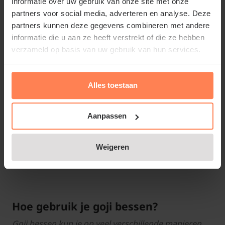
informatie over uw gebruik van onze site met onze
werking van de medicijnen verminderen.
partners voor social media, adverteren en analyse. Deze
partners kunnen deze gegevens combineren met andere
informatie die u aan ze heeft verstrekt of die ze hebben
verzameld op basis van uw gebruik van hun services.
Kun je de goji bes rauw eten?
Jazeker, Goji bessen kun je rauw goed verwerken in
Alles toestaan
smoothies, salades en in de yoghurt. Ook gemengd
door een bakje ontbijtgranen met yoghurt zijn Goji
Aanpassen
bessen een goede en lekkere toevoeging. Ze
behoren tot de groep van het superfruit en zitten
Weigeren
vol vitaminen.
Hoe gebruik je goji bessen?
Goji bessen kun je op veel verschillende manieren