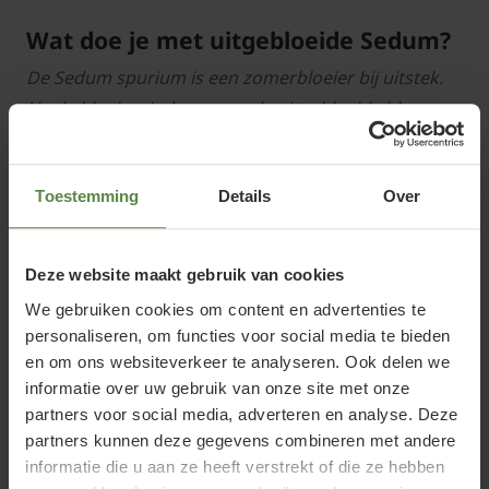
Wat doe je met uitgebloeide Sedum?
De Sedum spurium is een zomerbloeier bij uitstek.
Na de bloeiperiode mogen de uitgebloeide bloemen
worden afgeknipt maar dit is geen pre. Sedum
spurium 'Fuldaglut' bereikt maar een hoogte van 15
Toestemming
Details
Over
cm dus hier alle uitgebloeide bloemen verwijderen
vergt nogal wat werk. De bloemkleur van Sedum
spurium 'Fuldaglut' is roze.
Deze website maakt gebruik van cookies
We gebruiken cookies om content en advertenties te
Is vetkruid winterhard?
personaliseren, om functies voor social media te bieden
Sedum spurium planten zijn goed winterhard. Ze
en om ons websiteverkeer te analyseren. Ook delen we
kunnen strenge vorst verdragen. Sedum vetkruid is
informatie over uw gebruik van onze site met onze
partners voor social media, adverteren en analyse. Deze
niet wintergroen. In de winter sterven de blaadjes
partners kunnen deze gegevens combineren met andere
af, waarna er in het voorjaar weer nieuwe uitlopers
informatie die u aan ze heeft verstrekt of die ze hebben
verschijnen.