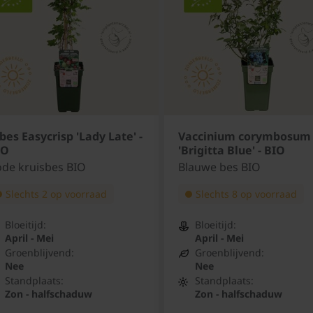
bes Easycrisp 'Lady Late' -
Vaccinium corymbosum
IO
'Brigitta Blue' - BIO
de kruisbes BIO
Blauwe bes BIO
Slechts 2 op voorraad
Slechts 8 op voorraad
Bloeitijd:
Bloeitijd:
April - Mei
April - Mei
Groenblijvend:
Groenblijvend:
Nee
Nee
Standplaats:
Standplaats:
Zon - halfschaduw
Zon - halfschaduw