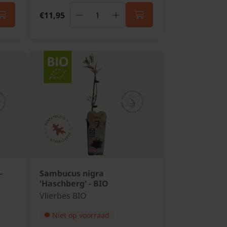
€11,95
-
Sambucus nigra
'Haschberg' - BIO
Vlierbes BIO
Niet op voorraad