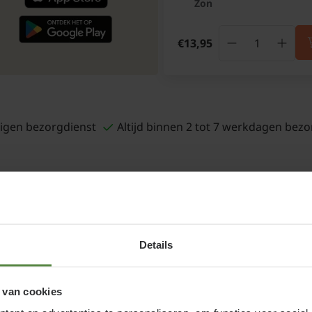
Zon
€13,95
igen bezorgdienst
Altijd binnen 2 tot 7 werkdagen bezo
Details
 van cookies