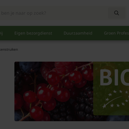
ij
Eigen bezorgdienst
Duurzaamheid
Groen Profes
senstruiken