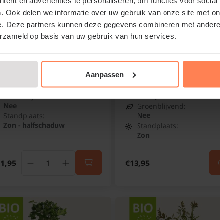
ent en advertenties te personaliseren, om functies voor social
. Ook delen we informatie over uw gebruik van onze site met on
bes nigrum 'Titania' - BIO
Vaccinium corymbosum
e. Deze partners kunnen deze gegevens combineren met andere i
'Goldtraube 71' - BIO
arte bes BIO
erzameld op basis van uw gebruik van hun services.
Blauwe bes BIO
Slechts 11 op voorraad
Niet op voorraad
Aanpassen
Bloeitijd:
Mei
Bloeitijd:
Mei - Juni
Groenblijvend:
Nee
Groenblijvend:
Nee
Standplaats:
Zon - halfschaduw
Standplaats:
Zon
1,95
€13,95