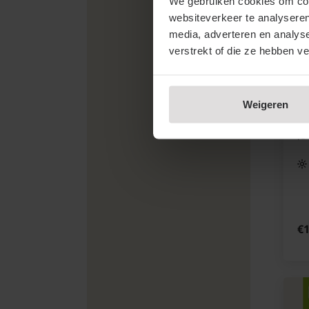
We gebruiken cookies om cont
websiteverkeer te analyseren
Ri
media, adverteren en analys
Zw
verstrekt of die ze hebben v
Weigeren
€1