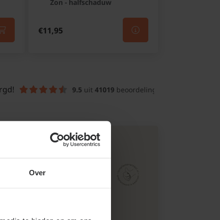
Zon - halfschaduw
€11,95
rgd!
9.5
 uit 
41019
 beoordelingen
Over