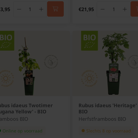
3,95
€21,95
ubus idaeus Twotimer
Rubus idaeus 'Heritage' 
ugana Yellow' - BIO
BIO
ramboos BIO
Herfstframboos BIO
Online op voorraad
Slechts 8 op voorraad