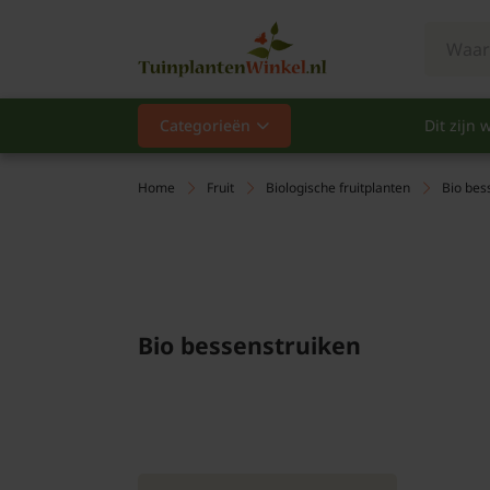
Categorieën
Dit zijn w
Categorieën
Populair
Home
Fruit
Biologische fruitplanten
Bio bes
Vaste planten
Heesters
Bio bessenstruiken
Hagen
Klimplanten
Fruit