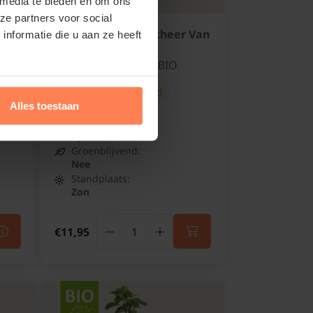
 media te bieden en om ons
ze partners voor social
Ribes rubrum 'Jonkheer Van
nformatie die u aan ze heeft
Tets' - BIO
Rode bes of Aalbes BIO
Online op voorraad
Alles toestaan
Bloeitijd:
April
Groenblijvend:
Nee
Standplaats:
Zon
€11,95