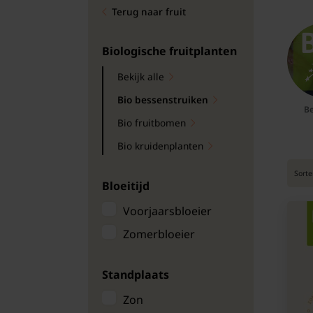
Terug naar fruit
Bomen
Leibomen
Biologische fruitplanten
Bekijk alle
Bloembollen
Bio bessenstruiken
Be
Tuinbenodigdheden
Bio fruitbomen
Bio kruidenplanten
Kamerplanten
Sorte
Bloeitijd
Bloempotten
Voorjaarsbloeier
Zomerbloeier
Standplaats
Zon