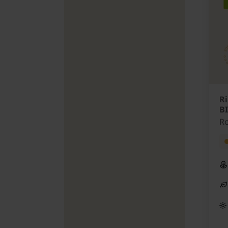
Ri
B
Ro