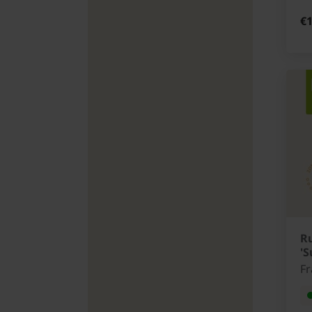
€1
R
'S
F