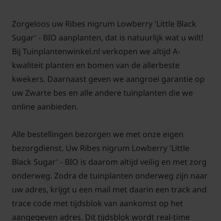
vruchtproductie ten goede komt. Naast snoeien is
regelmatige bemesting met een organische
Zorgeloos uw Ribes nigrum Lowberry 'Little Black
meststof belangrijk om de groei en vruchtproductie
Sugar' - BIO aanplanten, dat is natuurlijk wat u wilt!
te stimuleren. Zorg er ook voor dat de plant
Bij Tuinplantenwinkel.nl verkopen we altijd A-
voldoende water krijgt, vooral tijdens droge
kwaliteit planten en bomen van de allerbeste
perioden en in de groeifase.
kwekers. Daarnaast geven we aangroei garantie op
uw Zwarte bes en alle andere tuinplanten die we
online aanbieden.
Alle bestellingen bezorgen we met onze eigen
bezorgdienst. Uw Ribes nigrum Lowberry 'Little
Belangrijke info: Deze plant is biologisch
Black Sugar' - BIO is daarom altijd veilig en met zorg
gekweekt door een, door SKAL gecertificeerde,
onderweg. Zodra de tuinplanten onderweg zijn naar
kwekerij. Dit houdt in dat de plant niet is
uw adres, krijgt u een mail met daarin een track and
bespoten met insecticiden en dat er geen gebruik
trace code met tijdsblok van aankomst op het
wordt gemaakt van kunstmest. Bij de planten
aangegeven adres. Dit tijdsblok wordt real-time