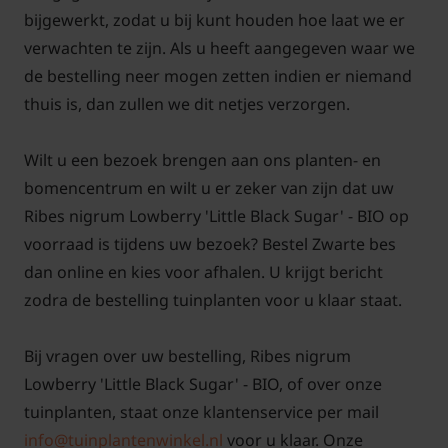
treft u daarom soms wel eens een beestje (insect)
bijgewerkt, zodat u bij kunt houden hoe laat we er
aan bij levering. Ook kan het blad her en der wat
verwachten te zijn. Als u heeft aangegeven waar we
vlekjes vertonen. Dit is niet erg en hoort bij de
de bestelling neer mogen zetten indien er niemand
natuur. De plant kan hiertegen en zal gewoon
thuis is, dan zullen we dit netjes verzorgen.
verder groeien. Wij vragen uw begrip hiervoor.
Wilt u een bezoek brengen aan ons planten- en
bomencentrum en wilt u er zeker van zijn dat uw
Ribes nigrum Lowberry 'Little Black Sugar' - BIO op
voorraad is tijdens uw bezoek? Bestel Zwarte bes
Tuinplantenwinkel.nl is voor de verkoop van deze
dan online en kies voor afhalen. U krijgt bericht
biologisch geteelde fruitplanten gecertificeerd
zodra de bestelling tuinplanten voor u klaar staat.
door SKAL onder SKAL-nummer 110920:
Bij vragen over uw bestelling, Ribes nigrum
Lowberry 'Little Black Sugar' - BIO, of over onze
tuinplanten, staat onze klantenservice per mail
info@tuinplantenwinkel.nl
voor u klaar. Onze