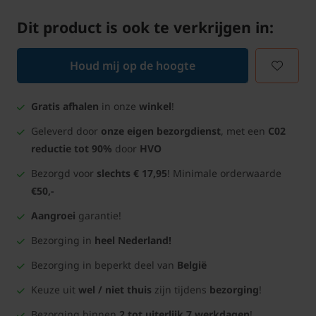
Dit product is ook te verkrijgen in:
Houd mij op de hoogte
Gratis afhalen
in onze
winkel
!
Geleverd door
onze eigen bezorgdienst
, met een
C02
reductie tot 90%
door
HVO
Bezorgd voor
slechts € 17,95
! Minimale orderwaarde
€50,-
Aangroei
garantie!
Bezorging in
heel Nederland!
Bezorging in beperkt deel van
België
Keuze uit
wel / niet thuis
zijn tijdens
bezorging
!
Bezorging binnen
2 tot uiterlijk 7 werkdagen
!