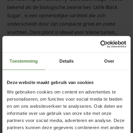
bekend als de biologische zwarte bes 'Little Black
Sugar', is een opmerkelijke variëteit die zich
onderscheidt door zijn compacte groei en zoete
vruchten. Deze plant is ideaal voor kleine tuinen,
patio's of zelfs balkons, en biedt een overvloed aan
smakelijke bessen in een handzaam formaat.
Toestemming
Details
Over
Standplaats Ribes nigrum Lowberry
'Little Black Sugar' - BIO
Deze website maakt gebruik van cookies
De Ribes nigrum 'Little Black Sugar' gedijt het best
We gebruiken cookies om content en advertenties te
personaliseren, om functies voor social media te bieden
op een zonnige tot halfschaduwrijke plek. Deze
en om ons websiteverkeer te analyseren. Ook delen we
locatie zorgt ervoor dat de plant voldoende zonlicht
informatie over uw gebruik van onze site met onze
ontvangt voor een optimale groei en
partners voor social media, adverteren en analyse. Deze
vruchtontwikkeling. De grond moet goed
partners kunnen deze gegevens combineren met andere