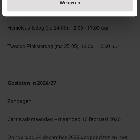
Weigeren
12.00 - 17.00 uur
Koningsdag (ma 27-04):
12.00 - 17.00 uur
Hemelvaartsdag (do 14-05):
12.00 - 17.00 uur
Tweede Pinksterdag (ma 25-05):
Gesloten in 2026/27:
Zondagen
Carnavalsmaandag – maandag 16 februari 2026
Donderdag 24 december 2026 geopend tot en met