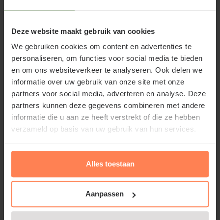
Reguliere openingstijden Neutkens planten- en
bomencentrum:
Deze website maakt gebruik van cookies
We gebruiken cookies om content en advertenties te
Maandag:
13.00 - 18.00 uur*
personaliseren, om functies voor social media te bieden
en om ons websiteverkeer te analyseren. Ook delen we
Dinsdag t/m vrijdag:
10.00 - 18.00 uur*
informatie over uw gebruik van onze site met onze
partners voor social media, adverteren en analyse. Deze
partners kunnen deze gegevens combineren met andere
Zaterdag:
10.00 - 17.00 uur
informatie die u aan ze heeft verstrekt of die ze hebben
verzameld op basis van uw gebruik van hun services.
*: Van 1 November tot 1 Maart zijn wij van maandag
t/m vrijdag geopend tot 17:00 uur i.p.v. 18:00 uur.
Alles toestaan
Extra geopend in 2026:
Aanpassen
Tweede paasdag (ma 06-04):
12.00 - 17.00 uur