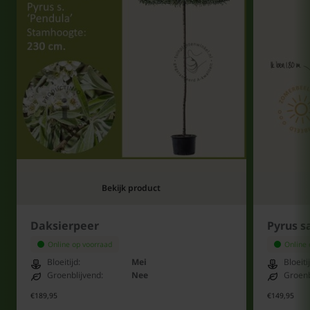
Bekijk product
Daksierpeer
Pyrus sa
Online op voorraad
Online 
Bloeitijd:
Mei
Bloeiti
Groenblijvend:
Nee
Groenb
€189,95
€149,95