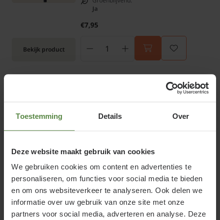
Groenblijvend:
Ja
€7,95
Bekijk product
Hedera hibernica 175/200
Online op voorraad
Toestemming
Details
Over
Bloeitijd:
N.v.t.
Groenblijvend:
Ja
Deze website maakt gebruik van cookies
€9,95
We gebruiken cookies om content en advertenties te
personaliseren, om functies voor social media te bieden
Bekijk product
en om ons websiteverkeer te analyseren. Ook delen we
informatie over uw gebruik van onze site met onze
partners voor social media, adverteren en analyse. Deze