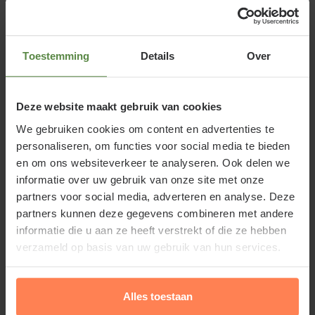
Bekijk product
Toestemming
Details
Over
Elaeagnus ebbingei - XL+
Online op voorraad
Bloeitijd:
Deze website maakt gebruik van cookies
Augustus - September
Groenblijvend:
We gebruiken cookies om content en advertenties te
Ja
personaliseren, om functies voor social media te bieden
€89,95
en om ons websiteverkeer te analyseren. Ook delen we
informatie over uw gebruik van onze site met onze
partners voor social media, adverteren en analyse. Deze
Bekijk product
partners kunnen deze gegevens combineren met andere
informatie die u aan ze heeft verstrekt of die ze hebben
verzameld op basis van uw gebruik van hun services.
Physocarpus opulifolius 'Lady in
Red' - XL+
Online op voorraad
Alles toestaan
Bloeitijd: