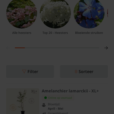
Alle heesters
Top 20 - Heesters
Bloeiende struiken
G
Filter
Sorteer
Amelanchier lamarckii - XL+
Online op voorraad
Bloeitijd:
April - Mei
Groenblijvend: