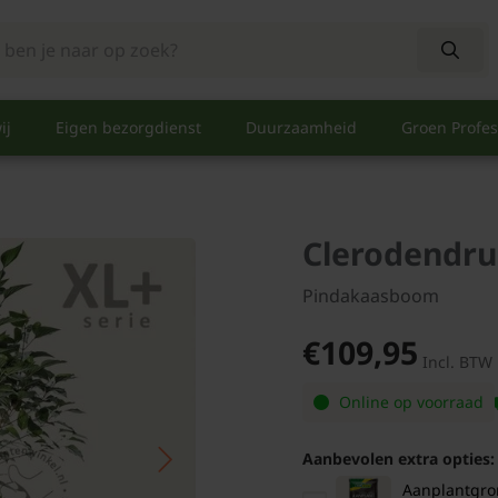
ij
Eigen bezorgdienst
Duurzaamheid
Groen Profes
Clerodendru
Pindakaasboom
€109,95
Incl. BTW
Online op voorraad
Aanbevolen extra opties:
Aanplantgrond