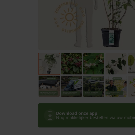
Bomen
Leibomen
Bloembollen
Tuinbenodigdheden
Kamerplanten
Bloempotten
Download onze app
Nog makkelijker bestellen via uw mobiel