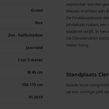
september worden gevo
Groen
blauwe vruchten aan di
De Pindakaasboom dank
Nee
pindakaas ruiken; een r
bladeren wrijft. In het
Zon - halfschaduw
De Clerodendron tricho
meter hoog.
Jaarrond
3 tot 5 meter
Ø 45 cm
Standplaats Cl
150-175 cm
Goede losse tuingrond
op een zonnige plek wo
01-2619