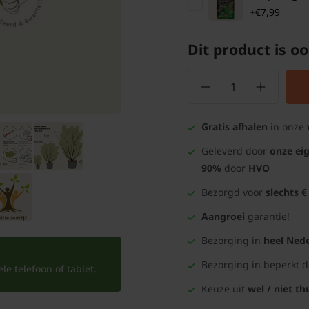
+€7,99
Dit product is oo
Gratis afhalen
in onze
Geleverd door
onze ei
90%
door
HVO
Bezorgd voor
slechts €
Aangroei
garantie!
Bezorging in
heel Nede
Bezorging in beperkt 
e telefoon of tablet.
Keuze uit
wel / niet th