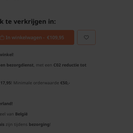
k te verkrijgen in:
In winkelwagen -
€109,95
winkel
!
gen bezorgdienst
, met een
C02 reductie tot
 17,95
! Minimale orderwaarde
€50,-
rland!
deel van
België
uis
zijn tijdens
bezorging
!