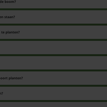
 de boom?
en staan?
 te planten?
soort planten?
n?