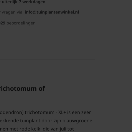
t uiterlijk 7 werkdagen
!
 vragen via:
info@tuinplantenwinkel.nl
029
beoordelingen
richotomum of
odendron) trichotomum - XL+ is een zeer
rekkende tuinplant door zijn blauwgroene
en met rode kelk, die van juli tot