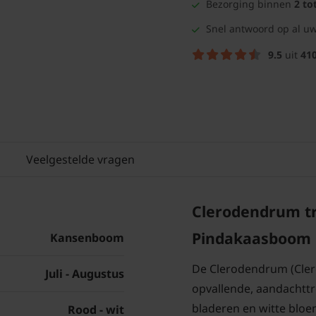
Bezorging binnen
2 to
Snel antwoord op al uw
9.5
uit
41
Veelgestelde vragen
Clerodendrum t
Pindakaasboom
Kansenboom
De Clerodendrum (Cler
Juli - Augustus
opvallende, aandachtt
bladeren en witte bloem
Rood - wit