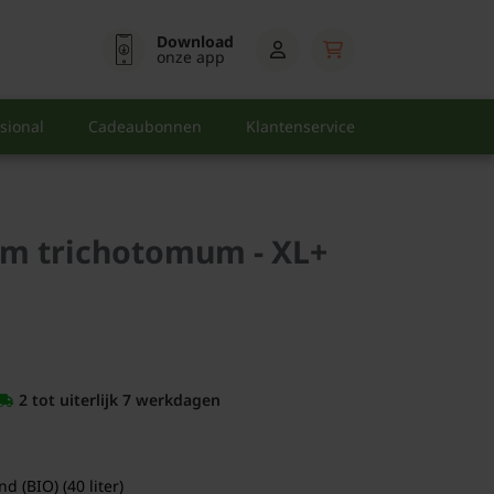
Download
onze app
sional
Cadeaubonnen
Klantenservice
m trichotomum - XL+
2 tot uiterlijk 7 werkdagen
 (BIO) (40 liter)