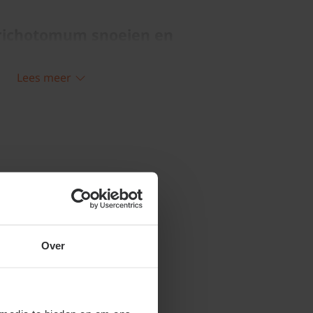
richotomum snoeien en
Lees meer
 liefst niet of beperk je tot gebroken of
 snoeien vermindert de kans op
odig in maart het dode takken verwijderen.
n in de XL+ serie
klik hier
Over