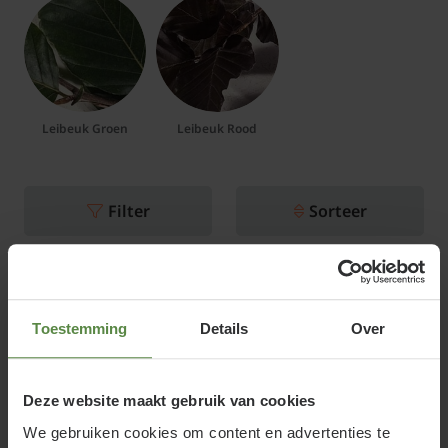
Leibeuk Groen
Leibeuk Rood
Filter
Sorteer
Groene leibeuk - Rek 200x130
cm
Toestemming
Details
Over
Online op voorraad
Bloeitijd:
Mei
Groenblijvend:
Deze website maakt gebruik van cookies
Nee (bruin blad in de winter)
We gebruiken cookies om content en advertenties te
€199,95