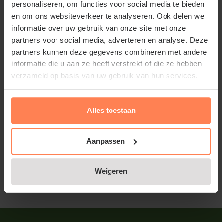
personaliseren, om functies voor social media te bieden
en om ons websiteverkeer te analyseren. Ook delen we
Bekijk product
informatie over uw gebruik van onze site met onze
partners voor social media, adverteren en analyse. Deze
partners kunnen deze gegevens combineren met andere
informatie die u aan ze heeft verstrekt of die ze hebben
Rode leibeuk - Rek 200x130 cm
verzameld op basis van uw gebruik van hun services.
Online op voorraad
Bloeitijd:
Mei
Groenblijvend:
Alles toestaan
Nee (bruin blad in de winter)
€199,95
Aanpassen
Bekijk product
Weigeren