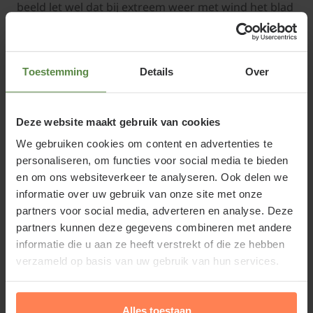
beeld let wel dat bij extreem weer met wind het blad
toch kan vallen dat is niet helemaal te sturen. De
leibeuk word nooit met blote wortel verkocht dat is
ook niet aan te raden de leibeuk groeit veel minder
Toestemming
Details
Over
goed door en aan de wortels zitten schimmels die
ervoor zorgen dat de boom een goed wortelgestel
Deze website maakt gebruik van cookies
maakt.
We gebruiken cookies om content en advertenties te
personaliseren, om functies voor social media te bieden
en om ons websiteverkeer te analyseren. Ook delen we
informatie over uw gebruik van onze site met onze
Wij adviseren aanplantgrond toe te voegen bij
partners voor social media, adverteren en analyse. Deze
aanplant daar zit een wortelstimulator in
partners kunnen deze gegevens combineren met andere
toegevoegd en dat werkt perfect en de
informatie die u aan ze heeft verstrekt of die ze hebben
verzameld op basis van uw gebruik van hun services.
overlevingskansen vele malen hoger op zich geen
zorg voor u want we geven aangroei garantie. Soms
word vivimus grond geadviseerd maar
Alles toestaan