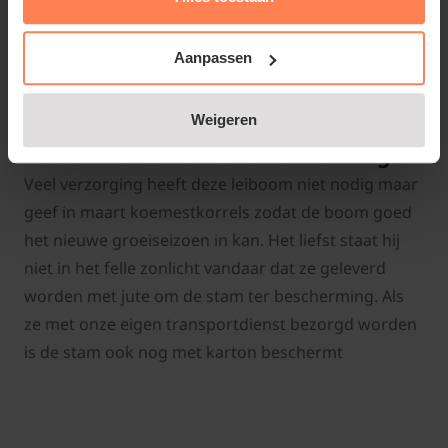
aanplantgrond
werkt ook perfect en is een stuk
betaalbaarder.
Aanpassen
Weigeren
Leibeuk Groen snoeien en verzorgen
Veel verzorging heeft deze leiboom niet nodig maar
geef in maart koemestkorrels zodat de boom goed
het nieuwe groeiseizoen in kan. Het liefst staat hij
niet in het felle zonlicht vandaar dat ze geleverd
worden met jute om de stam ter bescherming. Als
ze met onze eigen transportdienst bezorgd worden
is de stam ook nog met karton beschermt