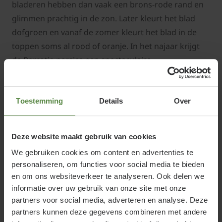
bladeren hebben dan vaak een brons-rode rand en
glimmen prachtig in de zon. Later kleurt het blad
dofgroen en vanaf de zomer kleurt het blad in de
toppen soms al rood of oranje. In het najaar krijgt
de Parrotia persica een spectaculaire
herfstverkleuring. Het blad kleurt eerst prachtig
geel, oranje en rood (vaak gevlamd; vandaar de
Nederlandse naam lei-vlamboom). Het blad valt
Toestemming
Details
Over
relatief laat van de boom af en daarmee is het onder
de bladverliezende leibomen een boom die over een
Deze website maakt gebruik van cookies
relatieve lange periode blad heeft.
We gebruiken cookies om content en advertenties te
personaliseren, om functies voor social media te bieden
en om ons websiteverkeer te analyseren. Ook delen we
informatie over uw gebruik van onze site met onze
In het vroege voorjaar, nog voordat het blad aan de
partners voor social media, adverteren en analyse. Deze
partners kunnen deze gegevens combineren met andere
boom komt, zullen de bloemen verschijnen op het