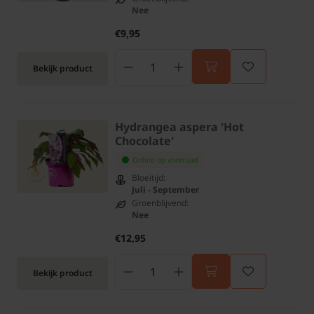
Nee
€9,95
Bekijk product
Hydrangea aspera 'Hot
Chocolate'
Online op voorraad
Bloeitijd:
Juli - September
Groenblijvend:
Nee
€12,95
Bekijk product