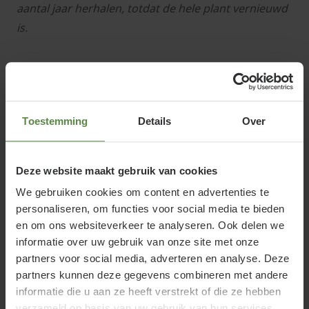
aantal jaar herhalen, totdat de hele plant vernieuwd
is.
Welke hortensia voor bijen?
Toestemming
Details
Over
Antwoord: de pluimhortensia is bekend voor zijn
aantrekkingskracht voor bijen en vlinders.
Deze website maakt gebruik van cookies
We gebruiken cookies om content en advertenties te
personaliseren, om functies voor social media te bieden
Is Hydrangea een hortensia?
en om ons websiteverkeer te analyseren. Ook delen we
informatie over uw gebruik van onze site met onze
Antwoord: Hydrangea is de Latijnse naam en
partners voor social media, adverteren en analyse. Deze
hortensia de volksnaam voor dezelfde plant.
partners kunnen deze gegevens combineren met andere
informatie die u aan ze heeft verstrekt of die ze hebben
verzameld op basis van uw gebruik van hun services.