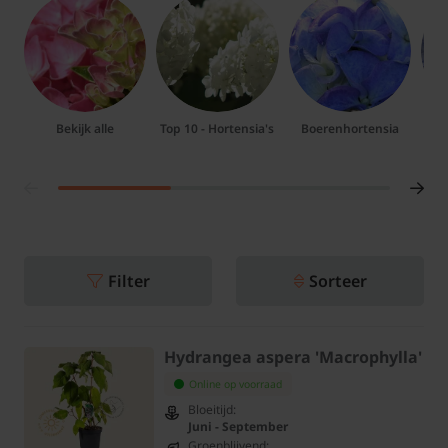
Bekijk alle
Top 10 - Hortensia's
Boerenhortensia
D
Filter
Sorteer
Hydrangea aspera 'Macrophylla'
Online op voorraad
Bloeitijd:
Juni - September
Groenblijvend: