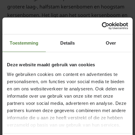
grotere laag-, halfstam kersenbomen en hoogstam
kersenbomen. Het ligt aan het soort kersenboom en
de maat hoe hoog de kersenboom uiteindelijk
wordt. Dus zowel in grotere tuin, maar ook in een
kleine tuin is het mogelijk om kersen te telen.
Toestemming
Details
Over
Nadat u de bestelling heeft geplaatst wordt de
Deze website maakt gebruik van cookies
kersenboom met zorg geselecteerd en ingepakt.
Binnen de aangegeven levertijd wordt uw bestelling
We gebruiken cookies om content en advertenties te
personaliseren, om functies voor social media te bieden
thuisbezorgd door onze
eigen bezorgdienst
. Ook
en om ons websiteverkeer te analyseren. Ook delen we
voor andere bomen is Tuinplantenwinkel.nl al
informatie over uw gebruik van onze site met onze
jarenlang de juiste webshop. U vindt bij ons zowel
partners voor social media, adverteren en analyse. Deze
een groot assortiment met
fruitbomen
als een
partners kunnen deze gegevens combineren met andere
enorme keus aan
andere bomen
in alle soorten en
informatie die u aan ze heeft verstrekt of die ze hebben
maten.
verzameld op basis van uw gebruik van hun services.