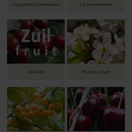
Hoogstam kersenboom
Lei kersenboom
Zuilkers
Prunus avium