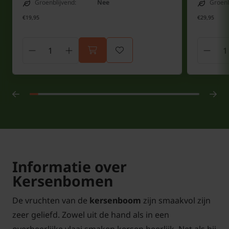
Groenblijvend:
Nee
Groenb
€19,95
€29,95
Informatie over
Kersenbomen
De vruchten van de
kersenboom
zijn smaakvol zijn
zeer geliefd. Zowel uit de hand als in een