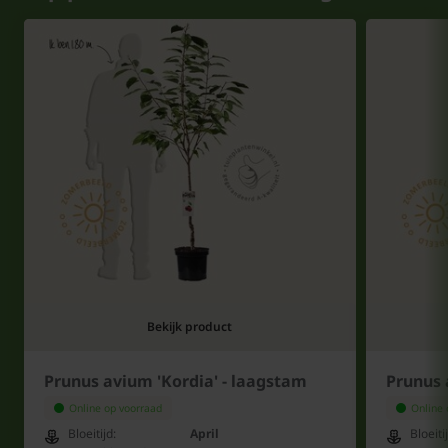
Bekijk product
Prunus avium 'Kordia' - laagstam
Prunus 
Online op voorraad
Online 
Bloeitijd:
April
Bloeiti