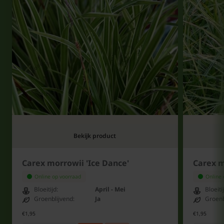
Bekijk product
Carex morrowii 'Ice Dance'
Carex m
Online op voorraad
Online 
Bloeitijd:
April - Mei
Bloeiti
Groenblijvend:
Ja
Groenb
€1,95
€1,95