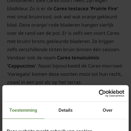
combineren. Elke Carex soort heeft zijn eigen
bladkleur. Zo is er de
Carex testacea 'Prairie Fire'
met smal bruinrood, ook wel wat oranje gekleurd
blad. Deze oranje/ rode bladeren hangen sierlijk
over de rand van de pot. Er is zelfs een soort Carex
met bruin/ brons gekleurde bladeren. Ze krijgen
zelfs verschillende tinten bruin binnen één seizoen.
Vandaar ook de naam
Carex tenuiculmis
'Cappuccino'
. Naast bijvoorbeeld de Carex morrowii
'Variegata' komen deze soorten mooi tot hun recht,
zowel in een pot als op het terras.
Toestemming
Details
Over
Verzorging van Carex morrowii als
potplant
Houdt er wel rekening mee dat de verzorging van