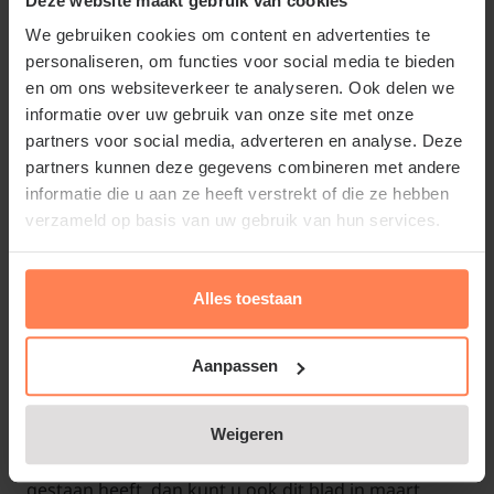
Deze website maakt gebruik van cookies
Carex morrowii in een pot over het algemeen wat
We gebruiken cookies om content en advertenties te
meer aandacht vraagt dan een plant die in de tuin is
personaliseren, om functies voor social media te bieden
aangeplant. Geef tijdens warme en droge periodes
en om ons websiteverkeer te analyseren. Ook delen we
informatie over uw gebruik van onze site met onze
voldoende water. Daarnaast is het verstandig om de
partners voor social media, adverteren en analyse. Deze
plant tijdens hevige sneeuwval overdekt weg te
partners kunnen deze gegevens combineren met andere
zetten, of de sneeuw van de planten te schudden.
informatie die u aan ze heeft verstrekt of die ze hebben
Als sneeuw te lang op de plant blijft liggen, dan
verzameld op basis van uw gebruik van hun services.
krijgen de bladeren op een gegeven moment een
bruine kleur. Deze bruine kleur is niet erg. Knip de
Alles toestaan
bruine bladeren aan het eind van de winter (de
beste tijd is begin maart) af. Er blijft een pol over van
ongeveer 10 cm hoog.
Aanpassen
Als het blad van de Carex morrowii 'Variegata' te
Weigeren
geel gekleurd is doordat de plant flink in de zon
gestaan heeft, dan kunt u ook dit blad in maart