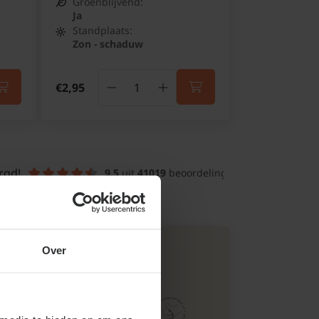
Groenblijvend:
Ja
Standplaats:
Zon - schaduw
€2,95
rgd!
9.5
 uit 
41019
 beoordelingen
Over