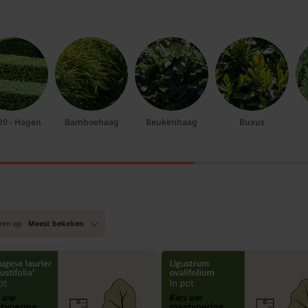
20 - Hagen
Bamboehaag
Beukenhaag
Buxus
ren op:
Meest bekeken