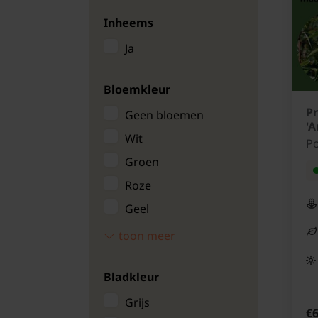
Inheems
Ja
Bloemkleur
Pr
Geen bloemen
'A
Wit
Po
Groen
Roze
Geel
Brons/bruin
toon meer
Bladkleur
Grijs
€6