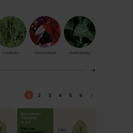
Coniferen
Glansmispel
Hederahaag
Ilex
1
2
3
4
5
6