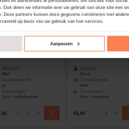
ent en advertenties te personaliseren, om functies voor social
. Ook delen we informatie over uw gebruik van onze site met on
e. Deze partners kunnen deze gegevens combineren met andere i
erzameld op basis van uw gebruik van hun services.
otinia fraseri 'Little Red
Fagus sylvatica (Groene
bin'
Beuk) - in pot
Aanpassen
ansmispel
Groene beuk
Online op voorraad
Online op voorraad
Bloeitijd:
Bloeitijd:
Mei
N.v.t.
Groenblijvend:
Groenblijvend:
Ja
Nee
Standplaats:
Standplaats:
Zon - halfschaduw
Zon - schaduw
,95
€3,95