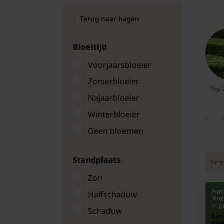
Bomen
Terug naar hagen
Leibomen
Bloeitijd
Bloembollen
Voorjaarsbloeier
Zomerbloeier
Tuinbenodigdheden
Top 
Najaarbloeier
Kamerplanten
Winterbloeier
Geen bloemen
Bloempotten
Standplaats
Sorte
Zon
Halfschaduw
Schaduw