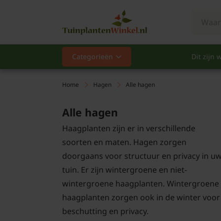
Categorieën
Dit zijn w
Categorieën
Populair
Home
Hagen
Alle hagen
Vaste planten
Alle hagen
Haagplanten zijn er in verschillende
Heesters
soorten en maten. Hagen zorgen
doorgaans voor structuur en privacy in u
Hagen
tuin. Er zijn wintergroene en niet-
Klimplanten
wintergroene haagplanten. Wintergroene
haagplanten zorgen ook in de winter voor
Fruit
beschutting en privacy.