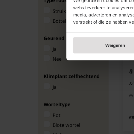
Type roos
We gebruiken cookies om cont
websiteverkeer te analyseren
Struikroos
media, adverteren en analys
Bottelroos
verstrekt of die ze hebben v
Ph
Geurend
Ro
Weigeren
Gl
Ja
Nee
Klimplant zelfhechtend
Ja
Worteltype
Pot
€8
Blote wortel