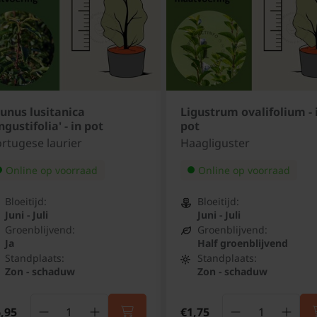
unus lusitanica
Ligustrum ovalifolium - 
ngustifolia' - in pot
pot
rtugese laurier
Haagliguster
Online op voorraad
Online op voorraad
Bloeitijd:
Bloeitijd:
Juni - Juli
Juni - Juli
Groenblijvend:
Groenblijvend:
Ja
Half groenblijvend
Standplaats:
Standplaats:
Zon - schaduw
Zon - schaduw
,95
€1,75