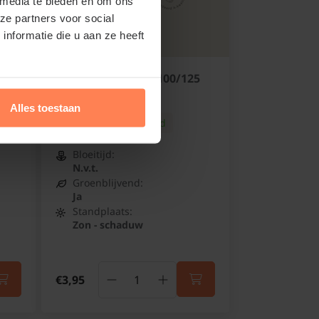
 media te bieden en om ons
ze partners voor social
nformatie die u aan ze heeft
Hedera hibernica 100/125
Klimop
Alles toestaan
Online op voorraad
Bloeitijd:
N.v.t.
Groenblijvend:
Ja
Standplaats:
Zon - schaduw
€3,95