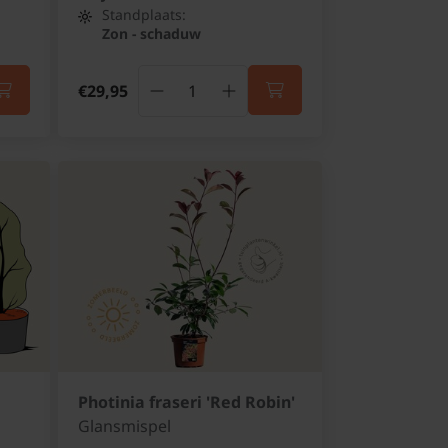
Standplaats:
Zon - schaduw
€29,95
Photinia fraseri 'Red Robin'
Glansmispel