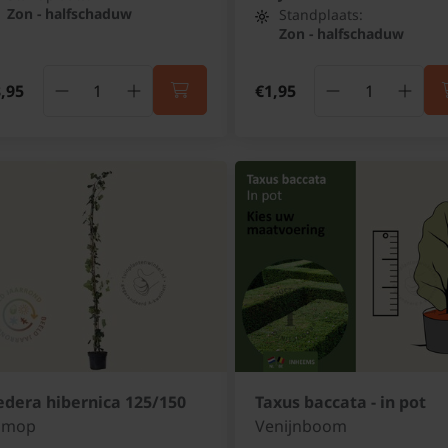
Zon - halfschaduw
Standplaats:
Zon - halfschaduw
,95
€1,95
dera hibernica 125/150
Taxus baccata - in pot
limop
Venijnboom