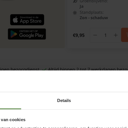
Groenblijvend:
Ja
Standplaats:
Zon - schaduw
€9,95
igen bezorgdienst
Altijd binnen 2 tot 7 werkdagen bezo
Details
 van cookies