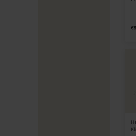
€8
He
K