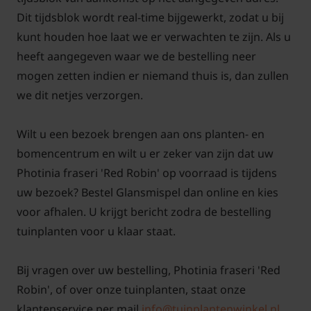
Dit tijdsblok wordt real-time bijgewerkt, zodat u bij
60/80
3 planten
7 planten
Ø 22 cm
kunt houden hoe laat we er verwachten te zijn. Als u
80/100
3 planten
6 planten
Ø 26 cm
heeft aangegeven waar we de bestelling neer
mogen zetten indien er niemand thuis is, dan zullen
100/125
3 planten
6 planten
Ø 29 cm
we dit netjes verzorgen.
125/150
2 planten
5 planten
Ø 30 cm
Wilt u een bezoek brengen aan ons planten- en
bomencentrum en wilt u er zeker van zijn dat uw
150/175
2 planten
5 planten
Ø 34 cm
Photinia fraseri 'Red Robin' op voorraad is tijdens
175/200
2 planten
4 planten
Ø 40 cm
uw bezoek? Bestel Glansmispel dan online en kies
voor afhalen. U krijgt bericht zodra de bestelling
U kunt de gewenste maatvoering selecteren en
tuinplanten voor u klaar staat.
vervolgens het aantal bepalen. Dit aantal kunt u
eventueel nog wijzigen in uw winkelmand.
Bij vragen over uw bestelling, Photinia fraseri 'Red
Robin', of over onze tuinplanten, staat onze
Let op!
klantenservice per mail
info@tuinplantenwinkel.nl