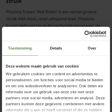
struik
Photinia fraseri 'Red Robin' is een wintergroene
struik met mooi, rood uitlopend blad. Photinia
fraseri behoort tot de Rozenfamilie (rosaceae), de
nieuwe bladeren kunnen het licht sterk
weerkaatsen, dit geeft vooral in de lente met felle
zon een letterlijk schitterend effect. De Photinia
Toestemming
Details
Over
fraseri Red Robin kan als solitair worden gebruikt,
maar ook als wintergroene haagplant kunt u deze
Deze website maakt gebruik van cookies
wintergroene heester uitstekend gebruiken.
We gebruiken cookies om content en advertenties te
Photinia fraseri 'Red Robin' heeft diepgroen,
personaliseren, om functies voor social media te bieden
glanzend blad. De nieuw uitschietende takken
en om ons websiteverkeer te analyseren. Ook delen we
krijgen echter rode bladeren. Dit geeft de struik ook
informatie over uw gebruik van onze site met onze
zijn herkenbare uiterlijk. In mei/juni krijgt de heester
partners voor social media, adverteren en analyse. Deze
kleine, witte bloemen die later in het seizoen
partners kunnen deze gegevens combineren met andere
uitgroeien tot blauwe of zwarte bessen.
informatie die u aan ze heeft verstrekt of die ze hebben