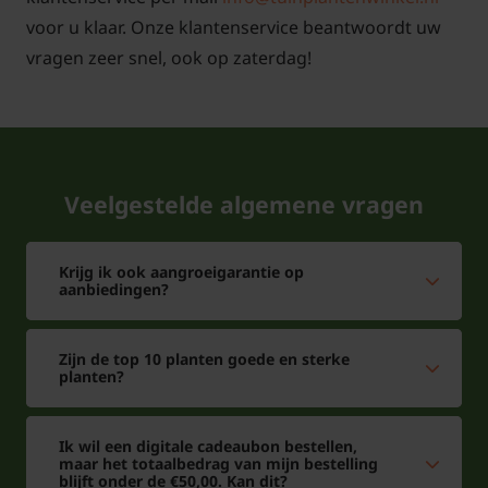
De pot is NIET meegerekend bij de hoogtemaat
voor u klaar. Onze klantenservice beantwoordt uw
van de plant. Het is de daadwerkelijke hoogte
vragen zeer snel, ook op zaterdag!
van de plant!
Photinia fraseri 'Red Robin' snoeien
en onderhouden
Veelgestelde algemene vragen
Het beste snoeit u de Glansmispel in juni / juli;
omdat de glansmispel haag al in mei bloeit met witte
Krijg ik ook aangroeigarantie op
aanbiedingen?
bloemen kunt u daar elk voorjaar van genieten.
Snoeien kunt u met een snoeischaar doen waarbij u
wat scheuten terug knipt maar misschien nog wel
Zijn de top 10 planten goede en sterke
planten?
gemakkelijker is het scheren van de plant of haag
met een heggenschaar. En hoe vaker u snoeit, des te
vaker de tuinplant uitschiet met nieuwe, vuurrode
Ik wil een digitale cadeaubon bestellen,
maar het totaalbedrag van mijn bestelling
bladeren! Let wel op dat u niet te laat in het jaar nog
blijft onder de €50,00. Kan dit?