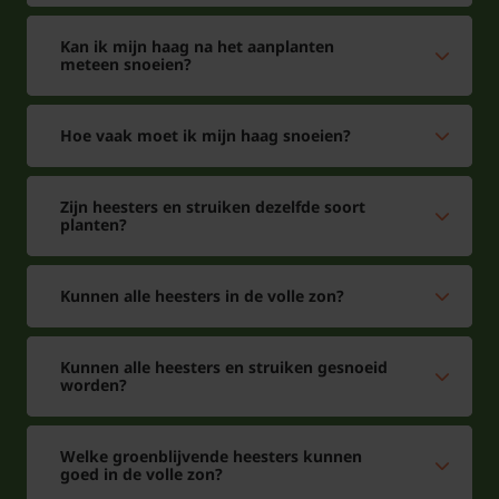
Kan ik mijn haag na het aanplanten
We bieden de Glansmispel Red Robin aan tegen
meteen snoeien?
aantrekkelijke prijzen en zeker voor haagplanten is
dit erg belangrijk heeft u veel stuks nodig vraag dan
Hoe vaak moet ik mijn haag snoeien?
een offerte aan.
Zijn heesters en struiken dezelfde soort
Veelgestelde vragen over Photinia
planten?
fraseri Red Robin
Kunnen alle heesters in de volle zon?
Photinia fraseri red robin met witte
bloemen zijn er andere kleuren ?
Kunnen alle heesters en struiken gesnoeid
Antwoord: De Photinia fraseri Red Robin,
worden?
glansmispel haag is er alleen met witte bloemen en
is niet te koop met andere bloemen.
Welke groenblijvende heesters kunnen
goed in de volle zon?
Hoe hoog wordt de Photinia Fraseri