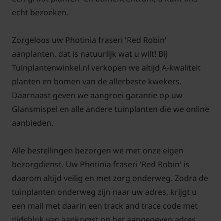
wordt een beschutte standplaats op prijs gesteld.
echt bezoeken.
Anders kan de struik tijdens hele strenge winters
bevriezen.
Zorgeloos uw Photinia fraseri 'Red Robin'
aanplanten, dat is natuurlijk wat u wilt! Bij
Tuinplantenwinkel.nl verkopen we altijd A-kwaliteit
Advies aantal per strekkende meter
planten en bomen van de allerbeste kwekers.
Daarnaast geven we aangroei garantie op uw
Aantal per
Glansmispel en alle andere tuinplanten die we online
Aantal per
strekkende
aanbieden.
Maatvoering
strekkende
meter
Potmaa
(in cm.)
meter
(dubbele
Alle bestellingen bezorgen we met onze eigen
(enkele rij)
rij)
bezorgdienst. Uw Photinia fraseri 'Red Robin' is
daarom altijd veilig en met zorg onderweg. Zodra de
20/30
4 planten
7 planten
Ø 17 cm
tuinplanten onderweg zijn naar uw adres, krijgt u
een mail met daarin een track and trace code met
50/60
4 planten
7 planten
Ø 19 cm
tijdsblok van aankomst op het aangegeven adres.