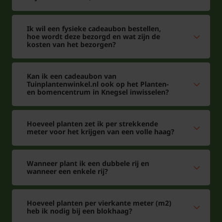
snoeit en ook in de winter zelf kunt u beter niet
snoeien.
Ik wil een fysieke cadeaubon bestellen,
hoe wordt deze bezorgd en wat zijn de
kosten van het bezorgen?
Tijdens de wintermaanden kan de Photinia een deel
van het oude blad afstoten om ruimte te maken
Kan ik een cadeaubon van
voor de nieuwe lichting. Geen zorgen dus, er komt
Tuinplantenwinkel.nl ook op het Planten-
en bomencentrum in Knegsel inwisselen?
snel nieuw blad voor terug. Zeker omdat
tuinplantenwinkel.nl ze pot gekweekt levert zult u
veel plezier aan uw Photinia fraseri beleven.
Hoeveel planten zet ik per strekkende
meter voor het krijgen van een volle haag?
Zeker als
haagplant
is deze plant geschikt en in het
voorjaar loopt de haag goed uit met het jonge blad
Wanneer plant ik een dubbele rij en
wanneer een enkele rij?
dat dan extra rood is. Dit gebeurd nog een keer als
hij zijn tweede groei met het jonge blad krijgt, de
Hoeveel planten per vierkante meter (m2)
nieuwe scheuten zijn het diepste rood en daarna
heb ik nodig bij een blokhaag?
kleuren ze wat groen terug.