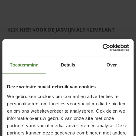
KLIK HIER VOOR DE JASMIJN ALS KLIMPLANT
Boerenjasmijn planten
Toestemming
Details
Over
Boerenjasmijn heeft het liefst een standplaats in een
vruchtbare, vochthoudende maar goed
Deze website maakt gebruik van cookies
waterdoorlatende bodem en stelt weinig eisen aan
We gebruiken cookies om content en advertenties te
de grond. Deze bladverliezende struik kan goed
personaliseren, om functies voor social media te bieden
tegen zeewind en luchtverontreiniging, doet het
en om ons websiteverkeer te analyseren. Ook delen we
uitstekend als solitair in de border of op het gazon,
informatie over uw gebruik van onze site met onze
maar voldoet ook als vakbeplanting of haagplant.
partners voor social media, adverteren en analyse. Deze
partners kunnen deze gegevens combineren met andere