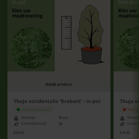
Bekijk product
Thuja occidentalis 'Brabant' - in pot
Thuja oc
Online op voorraad
Niet op
Bloeitijd:
N.v.t.
Bloeiti
Groenblijvend:
Ja
Groenb
€29,95
€18,95