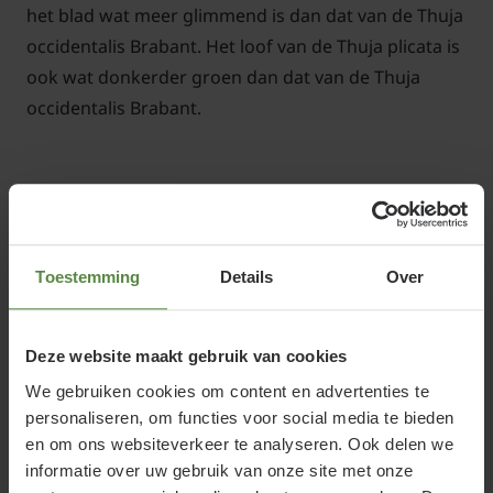
het blad wat meer glimmend is dan dat van de Thuja
occidentalis Brabant. Het loof van de Thuja plicata is
ook wat donkerder groen dan dat van de Thuja
occidentalis Brabant.
Kunnen de Thuja occidentalis en
Thuja plicata ook als solitaire plant
dienen?
Toestemming
Details
Over
Dat kan zeker. De Thuja planten (ook wel
levensboom genoemd), kunnen als men ze laten
Deze website maakt gebruik van cookies
groeien, uitgroeien tot mooie bomen. Deze Thuja
We gebruiken cookies om content en advertenties te
bomen zijn dan ook nog eens wintergroen.
personaliseren, om functies voor social media te bieden
Vanwege hun snelle groei, moet er wel voldoende
en om ons websiteverkeer te analyseren. Ook delen we
ruimte zijn, zodat ze zich goed kunnen ontwikkelen.
informatie over uw gebruik van onze site met onze