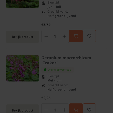
Bloeitijd:
Juni - Juli
Groenblijvend:
Half groenblijvend
€2,75
Bekijk product
Geranium macrorrhizum
'Czakor'
Online op voorraad
Bloeitijd:
Mei - Juni
Groenblijvend:
Half groenblijvend
€2,25
Bekijk product