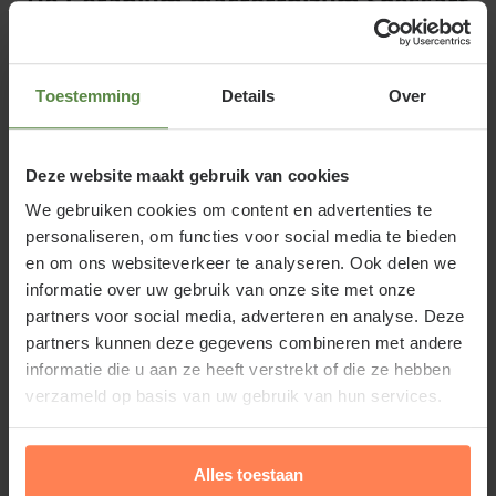
De Geranium macrorrhizum Spessart
als vaste plant
De
Geranium macrorrhizum Spessart
, vaak ook de
Geranium macrorrhizum Spessart ooievaarsbek
Toestemming
Details
Over
genoemd, is een favoriet onder de vaste planten en
komt in veel tuinen terug. Deze plant onderscheidt
Deze website maakt gebruik van cookies
zich door zijn aromatische geur die vrijkomt
We gebruiken cookies om content en advertenties te
wanneer het blad bij aanraking komt. De diep
personaliseren, om functies voor social media te bieden
ingesneden bladeren en veranderende bladkleur
en om ons websiteverkeer te analyseren. Ook delen we
zijn de belangrijkste kenmerken van deze
informatie over uw gebruik van onze site met onze
Geraniumsoort.
partners voor social media, adverteren en analyse. Deze
partners kunnen deze gegevens combineren met andere
informatie die u aan ze heeft verstrekt of die ze hebben
verzameld op basis van uw gebruik van hun services.
De plant heeft een voorkeur voor een zonnige plek,
maar kan ook op een droge standplaats groeien,
Alles toestaan