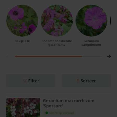
Bekijk alle
Bodembedekkende
Geranium
D
geraniums
sanguineum
Filter
Sorteer
Geranium macrorrhizum
'Spessart'
Online op voorraad