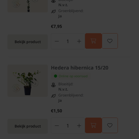
N.v.t.
Groenblijvend:
Ja
€7,95
Bekijk product
Hedera hibernica 15/20
Online op voorraad
Bloeitijd:
N.v.t.
Groenblijvend:
Ja
€1,50
Bekijk product