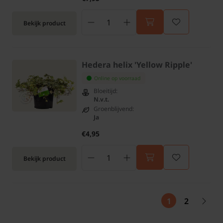
Bekijk product
Hedera helix 'Yellow Ripple'
Online op voorraad
Bloeitijd:
N.v.t.
Groenblijvend:
Ja
€4,95
Bekijk product
1
2