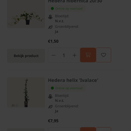
Hedera hibernica 20/30
Online op voorraad
Bloeitijd:
N.v.t.
Groenblijvend:
Ja
€1,50
Bekijk product
Hedera helix 'Ivalace'
Online op voorraad
Bloeitijd:
N.v.t.
Groenblijvend:
Ja
€7,95