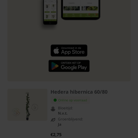
Hedera hibernica 60/80
Online op voorraad
Bloeitijd:
N.v.t.
Groenblijvend:
Ja
€2,75