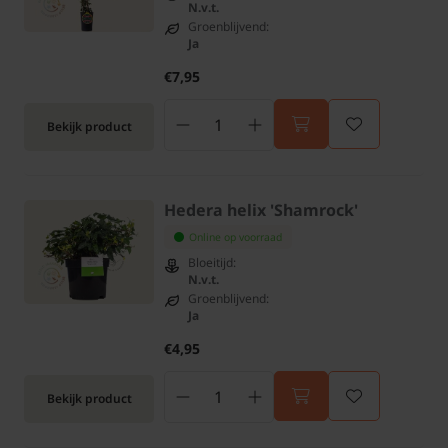
N.v.t.
Groenblijvend:
Ja
€7,95
Bekijk product
Hedera helix 'Shamrock'
Online op voorraad
Bloeitijd:
N.v.t.
Groenblijvend:
Ja
€4,95
Bekijk product