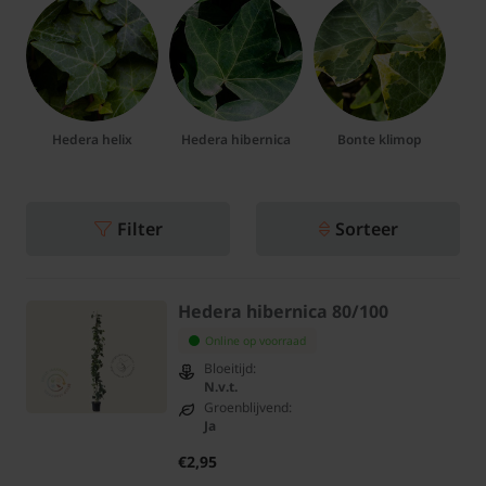
Hedera helix
Hedera hibernica
Bonte klimop
Filter
Sorteer
Hedera hibernica 80/100
Online op voorraad
Bloeitijd:
N.v.t.
Groenblijvend:
Ja
€2,95