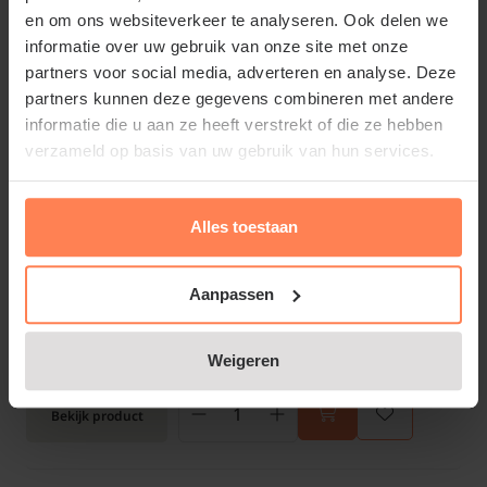
Groenblijvend:
en om ons websiteverkeer te analyseren. Ook delen we
Ja
informatie over uw gebruik van onze site met onze
€7,95
partners voor social media, adverteren en analyse. Deze
partners kunnen deze gegevens combineren met andere
Bekijk product
informatie die u aan ze heeft verstrekt of die ze hebben
verzameld op basis van uw gebruik van hun services.
Hedera helix 'White Ripple'
Alles toestaan
Online op voorraad
Bloeitijd:
N.v.t.
Aanpassen
Groenblijvend:
Ja
€4,95
Weigeren
Bekijk product