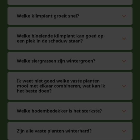
Kaukasische klimop?
Het liefst staat deze
klimplant
of
bodembedekker
in
Welke klimplant groeit snel?
de halfschaduw, hoe meer zon hoe meer het blad
verkleurd naar geel. Deze Kaukasische klimop is
Welke bloeiende klimplant kan goed op
goed te combineren met andere klimplanten. In de
een plek in de schaduw staan?
herfst krijgen deze klimplanten zwarte bessen.
Welke siergrassen zijn wintergroen?
Ik weet niet goed welke vaste planten
mooi met elkaar combineren, wat kan ik
het beste doen?
Welke bodembedekker is het sterkste?
Zijn alle vaste planten winterhard?