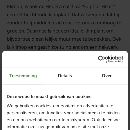
Klimop, is ook de Hedera colchica 'Sulphur Heart'
een zelfhechtende klimplant. Dat wil zeggen dat hij
zonder hulpmiddelen zich vastzet om zo omhoog te
groeien. Daarmee is het een ideale klimplant om
bijvoorbeeld een lelijke muur mee te bedekken. Ook
is Klimop een geschikte tuinplant om een hekwerk
mee te laten begroeien. Om hem daarmee te
helpen, kunt u nieuwe uitlopers door het gaas
rijgen. Op die manier is de plant eerder boven.
Toestemming
Details
Over
De Hedera colchica 'Sulphur Heart' heeft mooi
gemeleerd groen-geel blad. Dit geeft vooral in
grotere vlakken een mooi effect.
Deze website maakt gebruik van cookies
We gebruiken cookies om content en advertenties te
personaliseren, om functies voor social media te bieden
en om ons websiteverkeer te analyseren. Ook delen we
informatie over uw gebruik van onze site met onze