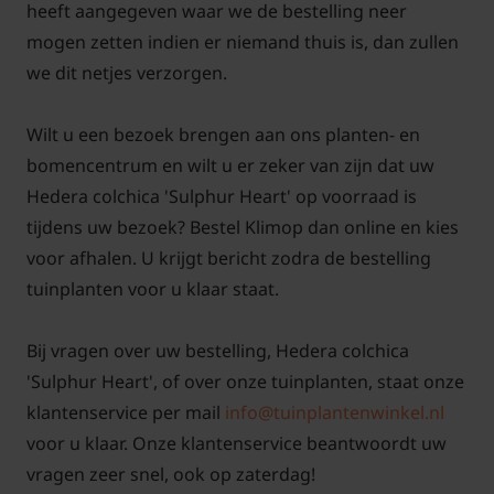
heeft aangegeven waar we de bestelling neer
mogen zetten indien er niemand thuis is, dan zullen
Is Hedera colchica 'Sulphur Heart'
we dit netjes verzorgen.
bladhoudend:
Hedera colchica 'Sulphur Heart' is een
wintergroene
Wilt u een bezoek brengen aan ons planten- en
klimplant
en wordt ook wel eens Kaukasische
bomencentrum en wilt u er zeker van zijn dat uw
klimop genoemd. Deze soort heeft groot bont blad
Hedera colchica 'Sulphur Heart' op voorraad is
met in het midden van de bladeren groengele
tijdens uw bezoek? Bestel Klimop dan online en kies
vlekken met een lichtgroene overgang daartussen
voor afhalen. U krijgt bericht zodra de bestelling
naar het donkergroen. De onregelmatige lichtgele
tuinplanten voor u klaar staat.
bladeren geven een frisse uitstraling zeker op een
zonnige plek.
Bij vragen over uw bestelling, Hedera colchica
'Sulphur Heart', of over onze tuinplanten, staat onze
klantenservice per mail
info@tuinplantenwinkel.nl
voor u klaar. Onze klantenservice beantwoordt uw
Is Hedera colchica 'Sulphur Heart'
vragen zeer snel, ook op zaterdag!