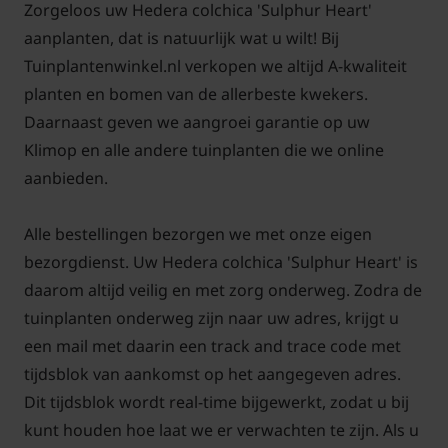
zouden schade aan de verf kunnen aanbrengen en
Zorgeloos uw Hedera colchica 'Sulphur Heart'
via kieren zou de plant naar binnen kunnen groeien.
aanplanten, dat is natuurlijk wat u wilt! Bij
Klimop is goed te snoeien.
Tuinplantenwinkel.nl verkopen we altijd A-kwaliteit
planten en bomen van de allerbeste kwekers.
Daarnaast geven we aangroei garantie op uw
Klimop en alle andere tuinplanten die we online
aanbieden.
Veelgestelde vragen over Hedera
colchica 'Sulphur Heart':
Alle bestellingen bezorgen we met onze eigen
Krijgt de Hedera colchica 'Sulphur
bezorgdienst. Uw Hedera colchica 'Sulphur Heart' is
Heart' in de herfst zwarte bessen?
daarom altijd veilig en met zorg onderweg. Zodra de
De Kaukasische klimop geeft in het najaar geelgroen
tuinplanten onderweg zijn naar uw adres, krijgt u
klein bloempjes die niet zo hard opvallen. Na de
een mail met daarin een track and trace code met
bloei kunnen er zwarte bessen verschijnen. De
tijdsblok van aankomst op het aangegeven adres.
zwarte bessen zijn niet eetbaar.
Dit tijdsblok wordt real-time bijgewerkt, zodat u bij
kunt houden hoe laat we er verwachten te zijn. Als u