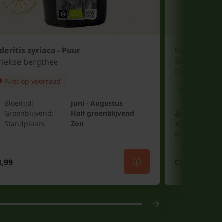
deritis syriaca - Puur
Gynostemm
'Jiaogulan' 
riekse bergthee
Onsterfelijk
Niet op voorraad
Online op
Bloeitijd:
Juni - Augustus
Bloeitijd:
Groenblijvend:
Half groenblijvend
Groenblijv
Standplaats:
Zon
Standplaat
3,99
€3,99