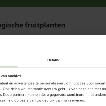
ogische fruitplanten
t zijn dat?
reen wel bekend. In de supermarkt omvat dit een steeds gro
it zijn onbespoten en niet bemest met kunstmatige meststo
Details
eelde fruitplanten. Dit betekent dat tijdens de groei van d
 van cookies
rijdingsmiddelen en kunstmest. De vruchten die later aan 
ent en advertenties te personaliseren, om functies voor social
teeld.
. Ook delen we informatie over uw gebruik van onze site met on
e. Deze partners kunnen deze gegevens combineren met andere i
erzameld op basis van uw gebruik van hun services.