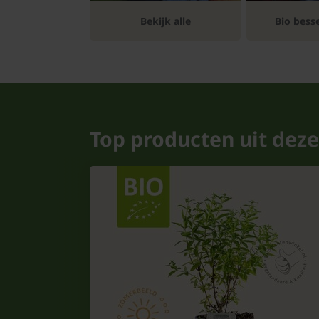
Bomen
Bekijk alle
Bio bess
Leibomen
Bloembollen
Tuinbenodigdheden
Top producten uit deze
Kamerplanten
Bloempotten