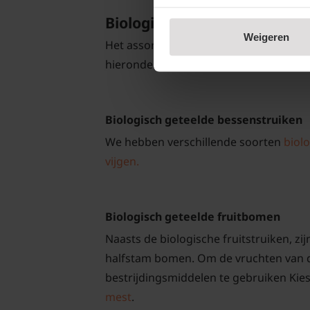
Biologische fruitplanten in
Weigeren
Het assortiment aan biologische fruitp
hieronder een korte toelichting.
Biologisch geteelde bessenstruiken
We hebben verschillende soorten
biol
vijgen.
Biologisch geteelde fruitbomen
Naasts de biologische fruitstruiken, zi
halfstam bomen. Om de vruchten van de
bestrijdingsmiddelen te gebruiken Kies
mest
.