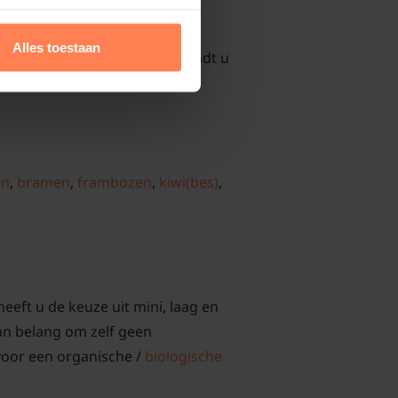
Alles toestaan
anten. Over elke categorie vindt u
en
,
bramen
,
frambozen
,
kiwi(bes)
,
heeft u de keuze uit mini, laag en
an belang om zelf geen
 voor een organische /
biologische