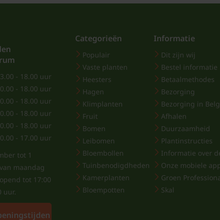
Categorieën
Informatie
den
Populair
Dit zijn wij
trum
Vaste planten
Bestel informatie
3.00 - 18.00 uur
Heesters
Betaalmethodes
0.00 - 18.00 uur
Hagen
Bezorging
0.00 - 18.00 uur
Klimplanten
Bezorging in Belg
0.00 - 18.00 uur
Fruit
Afhalen
0.00 - 18.00 uur
Bomen
Duurzaamheid
0.00 - 17.00 uur
Leibomen
Plantinstructies
Bloembollen
Informatie over de
mber tot 1
Tuinbenodigdheden
Onze mobiele ap
j van maandag
Kamerplanten
Groen Profession
eopend tot 17:00
Bloempotten
Skal
0 uur.
peningstijden