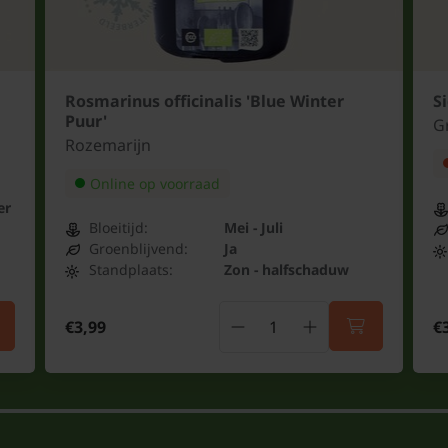
Rosmarinus officinalis 'Blue Winter
Si
Puur'
G
Rozemarijn
Online op voorraad
er
Bloeitijd:
Mei - Juli
Groenblijvend:
Ja
Standplaats:
Zon - halfschaduw
€3,99
€