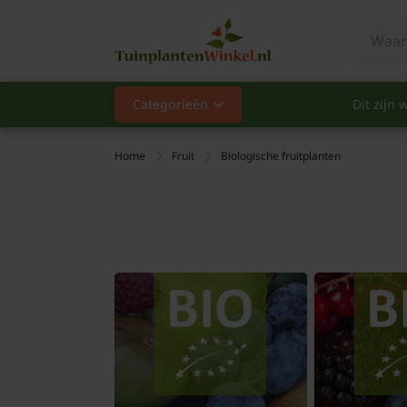
Categorieën
Dit zijn w
Categorieën
Populair
Home
Fruit
Biologische fruitplanten
Vaste planten
Heesters
Hagen
Klimplanten
Fruit