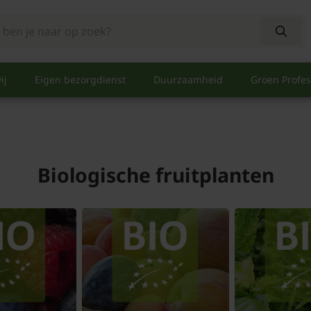
ij
Eigen bezorgdienst
Duurzaamheid
Groen Profes
Biologische fruitplanten