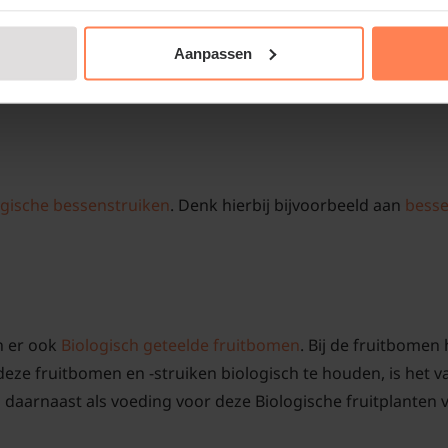
 soorten en maten
Aanpassen
lanten, bestaat uit bessenstruiken, fruitbomen en kruidenpl
ogische bessenstruiken
. Denk hierbij bijvoorbeeld aan
bess
jn er ook
Biologisch geteelde fruitbomen
. Bij de fruitbomen 
ze fruitbomen en -struiken biologisch te houden, is het v
 daarnaast als voeding voor deze Biologische fruitplanten