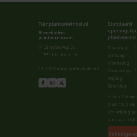
Tuinplantenwinkel.nl
Standaard
openingstij
Bezoekadres
plantencen
plantencentrum
Eerselseweg 35
Maandag:
1
5511 KL Knegsel
Dinsdag:
1
Woensdag:
1
Info@tuinplantenwinkel.nl
Donderdag:
1
Vrijdag:
1
Zaterdag:
1
*: Van 1 Nove
Maart zijn wi
t/m vrijdag g
uur i.p.v. 18:0
Volledige o