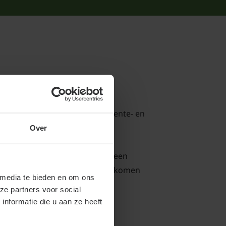
ter gedeelte van de totale groente- en
ffen.
Over
eze biologische fruitstruiken geen
deze biologische fruitstruiken komen
 media te bieden en om ons
ze partners voor social
nformatie die u aan ze heeft