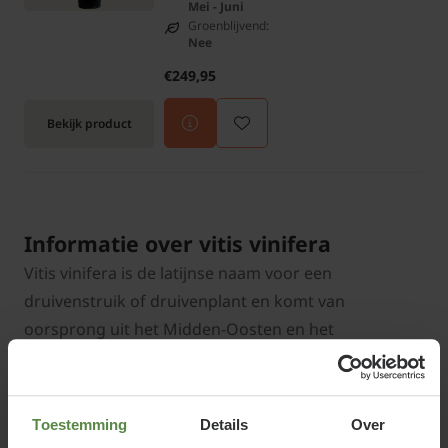
Mei - Juni
Groenblijvend:
Nee
€249,95
Bekijk product
Informatie over vitis vinifera
Vitis vinifera is de latijnse naam voor een
druivenstruik of druivenplant en komt van
oorsprong uit het Midden-Oosten en het
Middellandse Zeegebied en heeft verschillende
Nederlandse namen. Zo wordt hij naast de meest
gebruikte naam Druif of druivenplant ook
Toestemming
Details
Over
regelmatig druivelaar of wijnstok genoemd.