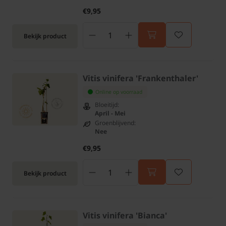
€9,95
Bekijk product
Vitis vinifera 'Frankenthaler'
Online op voorraad
Bloeitijd:
April - Mei
Groenblijvend:
Nee
€9,95
Bekijk product
Vitis vinifera 'Bianca'