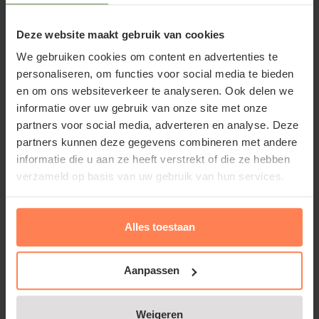
Wijnstok verwijst naar een oudere druivenplant die
vaak in groten getale op een akker is aangeplant en
Deze website maakt gebruik van cookies
waarvan de oogst dient voor het produceren van
We gebruiken cookies om content en advertenties te
wijn. Een oudere druif ontwikkelt een dikke stam
personaliseren, om functies voor social media te bieden
en om ons websiteverkeer te analyseren. Ook delen we
(stok) met daaraan naar links en rechts
informatie over uw gebruik van onze site met onze
vertakkingen waar de vruchten aan komen. Deze
partners voor social media, adverteren en analyse. Deze
klimplant is een snelle groeier en bloeit op de
partners kunnen deze gegevens combineren met andere
eenjarige scheut met kleine gele bloemetjes (die
informatie die u aan ze heeft verstrekt of die ze hebben
lijken op kleine druiventrosjes) ongeveer van eind
verzameld op basis van uw gebruik van hun services.
mei tot midden juni. De verschillende soorten
druiven zijn prima winterhard. Naast de wilde soort
Alles toestaan
zijn er veel cultivars van de wijnstok verkrijgbaar bij
tuinplantenwinkel.nl.
Aanpassen
Weigeren