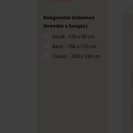
toon meer
200 cm
210 cm
Rekgrootte leibomen
220 cm
(breedte x hoogte)
Small - 120 x 90 cm
Basic - 180 x 110 cm
Classic - 200 x 130 cm