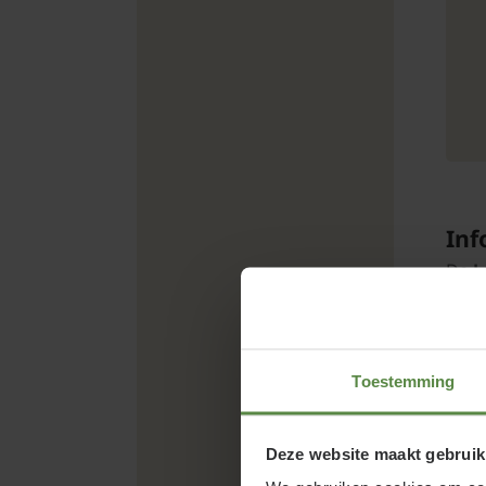
Inf
De
L
zonn
de m
nu w
Toestemming
land
leili
warm
Deze website maakt gebruik
een 