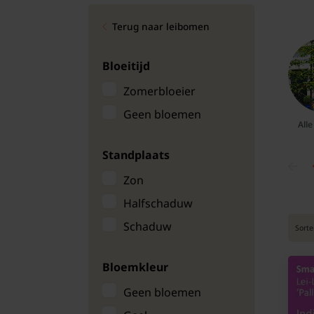
Bomen
Terug naar leibomen
Leibomen
Bloeitijd
Bloembollen
Zomerbloeier
Geen bloemen
Tuinbenodigdheden
All
Kamerplanten
Standplaats
Zon
Bloempotten
Halfschaduw
Schaduw
Sorte
Bloemkleur
Geen bloemen