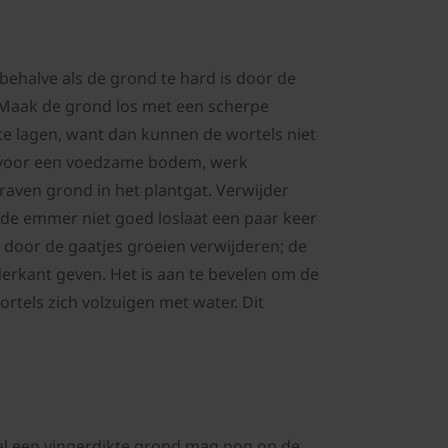
 behalve als de grond te hard is door de
. Maak de grond los met een scherpe
e lagen, want dan kunnen de wortels niet
g voor een voedzame bodem, werk
aven grond in het plantgat. Verwijder
ls de emmer niet goed loslaat een paar keer
r door de gaatjes groeien verwijderen; de
rkant geven. Het is aan te bevelen om de
wortels zich volzuigen met water. Dit
maal een vingerdikte grond mag nog op de