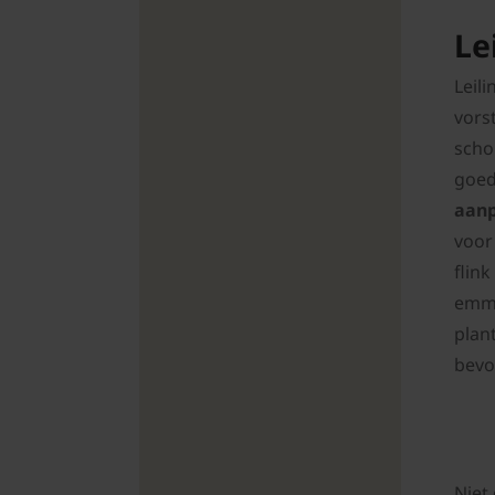
Le
Leil
vors
scho
goed
aanp
voor
flin
emme
plant
bevo
Niet