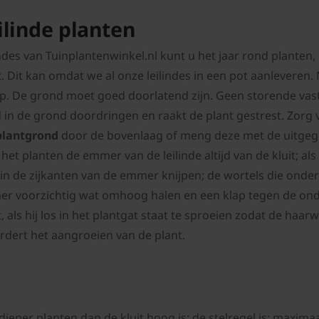
ilinde planten
indes van Tuinplantenwinkel.nl kunt u het jaar rond planten,
t. Dit kan omdat we al onze leilindes in een pot aanleveren
p. De grond moet goed doorlatend zijn. Geen storende vast
 in de grond doordringen en raakt de plant gestrest. Zor
lantgrond
door de bovenlaag of meng deze met de uitgegr
 het planten de emmer van de leilinde altijd van de kluit; a
k in de zijkanten van de emmer knijpen; de wortels die onde
r voorzichtig wat omhoog halen en een klap tegen de onde
, als hij los in het plantgat staat te sproeien zodat de haar
rdert het aangroeien van de plant.
 dieper planten dan de kluit hoog is; de stelregel is: maxi