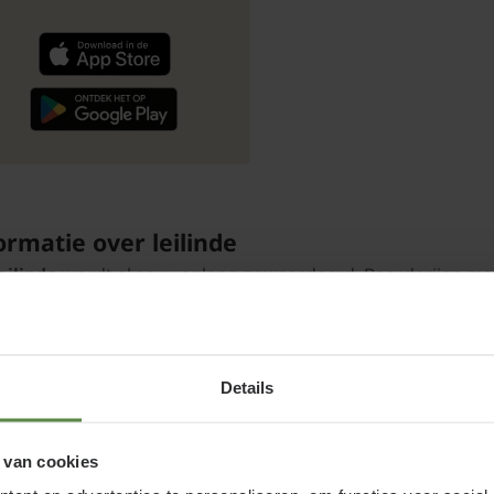
ormatie over leilinde
eilinde
wordt al eeuwenlang gewaardeerd. Boerderijen mak
escherm voor de ramen en zuivelhandelaren beschermden 
arkt. Bij veel oude panden in dorpen op zandgronden zijn de
ordt er nog vaak voor gekozen. De tuin en het pand sluiten
Details
schappelijke kenmerken van deze streek. Ook daarbuiten ka
nde groeit zowel in de zon als in de schaduw en staat liever
e achtertuin. Het is een snelgroeiende boom met vrij groot
 van cookies
mum van tijd gevuld. Bij Tuinplantenwinkel.nl kunt u een mo