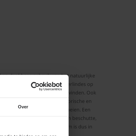
en dankbaar gebruik van het natuurlijke
hun producten onder de boterlindes op
 leilindes veelvuldig terug te vinden. Ook
 daarmee goed aan bij de historische en
Over
n de leilinde echter prima groeien. Een
 een beetje op de wind als in een beschutte,
 blad; het scherm van de boom is dus in
oie Leilinde kopen.