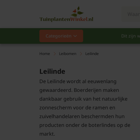
Categorieën
Dit zijn w
Categorieën
Populair
Home
Leibomen
Leilinde
Vaste planten
Leilinde
De Leilinde wordt al eeuwenlang
Heesters
gewaardeerd. Boerderijen maken
dankbaar gebruik van het natuurlijke
Hagen
zonnescherm voor de ramen en
Klimplanten
zuivelhandelaren beschermden hun
producten onder de boterlindes op de
Fruit
markt.