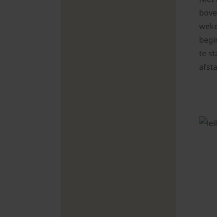
bove
weke
begi
te s
afsta