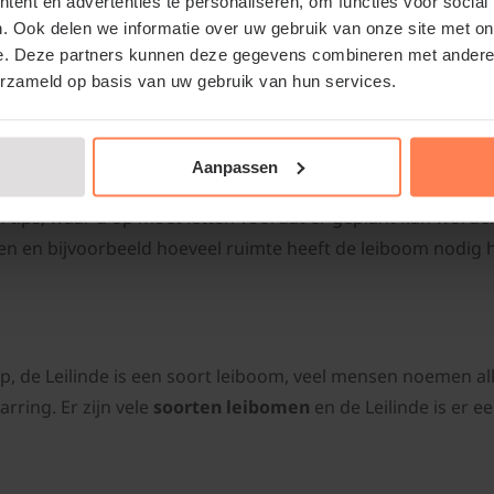
ent en advertenties te personaliseren, om functies voor social
. Ook delen we informatie over uw gebruik van onze site met on
e. Deze partners kunnen deze gegevens combineren met andere i
erzameld op basis van uw gebruik van hun services.
plantenwinkel.nl selecteert de Lindebomen met strenge kwa
ns planten- en bomencentrum op zelfontwikkelde rekken
Aanpassen
inde / leibomen zijn dan zo gemaakt dat u ze zelf gemakkelij
n tips, waar u op moet letten voordat er geplant kan worden
n en bijvoorbeeld hoeveel ruimte heeft de leiboom nodig h
op, de Leilinde is een soort leiboom, veel mensen noemen al
rring. Er zijn vele
soorten leibomen
en de Leilinde is er e