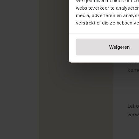
We gebruiken cookies om cont
websiteverkeer te analyseren
media, adverteren en analys
verstrekt of die ze hebben v
Tuin
op o
Weigeren
leil
staa
kome
Let 
verwa