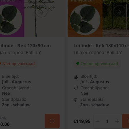
ilinde - Rek 120x90 cm
Leilinde - Rek 180x110 
lia europea 'Pallida'
Tilia europaea 'Pallida'
Niet op voorraad
Online op voorraad
Bloeitijd:
Bloeitijd:
Juli - Augustus
Juli - Augustus
Groenblijvend:
Groenblijvend:
Nee
Nee
Standplaats:
Standplaats:
Zon - schaduw
Zon - schaduw
9,95
€119,95
0,00