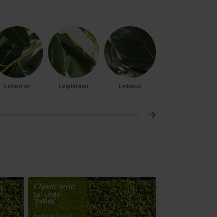
Leilaurier
Leiplataan
Leibeuk
Lei amberboom