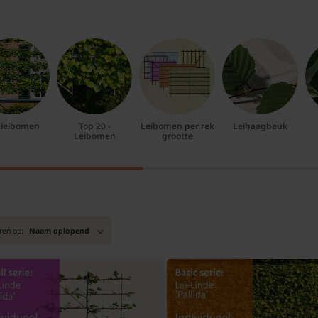
e leibomen
Top 20 -
Leibomen per rek
Leihaagbeuk
Leibomen
grootte
ren op:
Naam oplopend