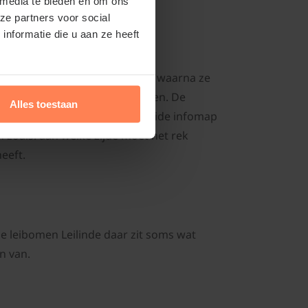
 media te bieden en om ons
ze partners voor social
nformatie die u aan ze heeft
liteitseisen op de kwekerijen, waarna ze
 vakkundig worden aangebonden. De
Alles toestaan
k kunt planten. In een uitgebreide infomap
 zoals: aan welke zijde moet het rek
eeft.
le leibomen Leilinde daar zit soms wat
en van.