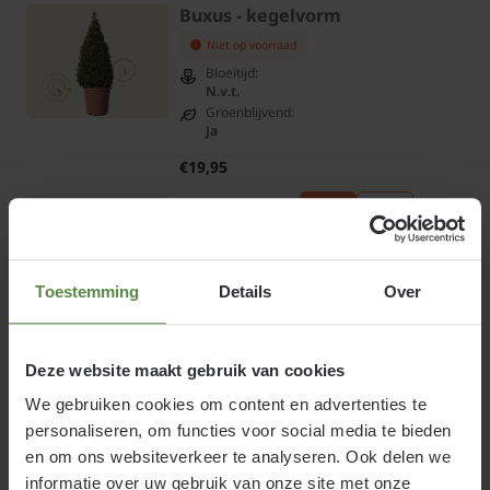
Buxus - kegelvorm
Niet op voorraad
Bloeitijd:
N.v.t.
Groenblijvend:
Ja
€19,95
Bekijk product
Toestemming
Details
Over
Buxus sempervirens bol - 45 cm
stam
Niet op voorraad
Deze website maakt gebruik van cookies
Bloeitijd:
We gebruiken cookies om content en advertenties te
N.v.t.
personaliseren, om functies voor social media te bieden
Groenblijvend:
Ja
en om ons websiteverkeer te analyseren. Ook delen we
informatie over uw gebruik van onze site met onze
€49,95