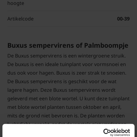
hoogte
Artikelcode
00-39
Buxus sempervirens of Palmboompje
De Buxus sempervirens is een wintergroene struik.
De buxus is een ideale tuinplant voor vormsnoei en
dus ook voor hagen. Buxus is zeer strak te snoeien.
De Buxus sempervirens is geschikt voor de wat
lagere hagen. Deze Buxus sempervirens wordt
geleverd met een blote wortel. U kunt deze tuinplant
met blote wortel planten tussen oktober en april,
mits de grond niet bevroren is. De planten worden
luchtdicht verpakt, zodat de wortels niet verdrogen.
Het is aan te raden deze tuinplanten zo snel