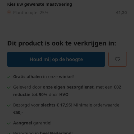
Kies uw gewenste maatvoering
Planthoogte: 25/+
€1,20
Dit product is ook te verkrijgen in:
Houd mij op de hoogte
Gratis afhalen
in onze
winkel
!
Geleverd door
onze eigen bezorgdienst
, met een
C02
reductie tot 90%
door
HVO
Bezorgd voor
slechts € 17,95
! Minimale orderwaarde
€50,-
Aangroei
garantie!
Bezorging in
heel Nederland!