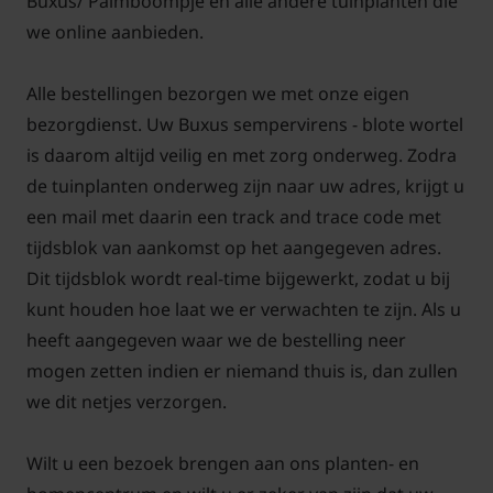
Buxus/ Palmboompje en alle andere tuinplanten die
we online aanbieden.
Aantal per
Aantal per
strekkende
Maatvoering (in
strekkende
Alle bestellingen bezorgen we met onze eigen
meter
cm.)
meter
bezorgdienst. Uw Buxus sempervirens - blote wortel
(dubbele
(enkele rij)
is daarom altijd veilig en met zorg onderweg. Zodra
rij)
de tuinplanten onderweg zijn naar uw adres, krijgt u
11-13
een mail met daarin een track and trace code met
25/+
6-7 planten
planten
tijdsblok van aankomst op het aangegeven adres.
Dit tijdsblok wordt real-time bijgewerkt, zodat u bij
U kunt de gewenste maatvoering selecteren en
kunt houden hoe laat we er verwachten te zijn. Als u
vervolgens het aantal bepalen. Dit aantal kunt u
heeft aangegeven waar we de bestelling neer
eventueel nog wijzigen in uw winkelmand.
mogen zetten indien er niemand thuis is, dan zullen
we dit netjes verzorgen.
Wilt u een bezoek brengen aan ons planten- en
Let op!