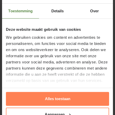
mogelijk na levering te planten. Lukt dit niet direct,
dan kunt u de planten tijdelijk bij elkaar in de grond
Toestemming
Details
Over
zetten om ze later op de juiste plaats neer te zetten.
Deze website maakt gebruik van cookies
We gebruiken cookies om content en advertenties te
Standplaats Buxus sempervirens
personaliseren, om functies voor social media te bieden
Het Palmboompje groeit zowel in de zon als in de
en om ons websiteverkeer te analyseren. Ook delen we
schaduw en stelt weinig eisen aan de grondsoort.
informatie over uw gebruik van onze site met onze
Hoe minder zon, hoe donkerder groen de bladeren
partners voor social media, adverteren en analyse. Deze
partners kunnen deze gegevens combineren met andere
zullen worden. In de zon heeft de tuinplant wel wat
informatie die u aan ze heeft verstrekt of die ze hebben
meer water nodig.
verzameld op basis van uw gebruik van hun services.
Alles toestaan
Buxus sempervirens bij
Lees meer
Tuinplantenwinkel.nl
Aanpassen