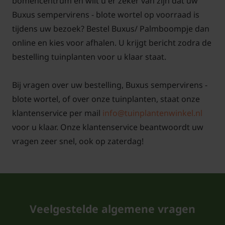
bomencentrum en wilt u er zeker van zijn dat uw
De wortels zijn niet meegerekend bij de
Buxus sempervirens - blote wortel op voorraad is
hoogtemaat van de plant. Het is de
tijdens uw bezoek? Bestel Buxus/ Palmboompje dan
daadwerkelijke hoogte van de plant boven de
online en kies voor afhalen. U krijgt bericht zodra de
grond.
bestelling tuinplanten voor u klaar staat.
Bij vragen over uw bestelling, Buxus sempervirens -
blote wortel, of over onze tuinplanten, staat onze
Buxus sempervirens snoeien en
klantenservice per mail
info@tuinplantenwinkel.nl
onderhouden
voor u klaar. Onze klantenservice beantwoordt uw
Snoei 2x per jaar uitlopers en overtollig blad weg. Dit
vragen zeer snel, ook op zaterdag!
kan het hele jaar door, maar vermijdt liever de hete
zomerdagen ivm het verbranden van de jonge
blaadjes na het snoeien. U kunt bv in mei/juni en
nog een keertje voor 21 juli snoeien. Wanneer de
Veelgestelde algemene vragen
groene blaadjes aan de rand geel beginnen te
verkleuren, heeft de Buxus kalkbemesting nodig.