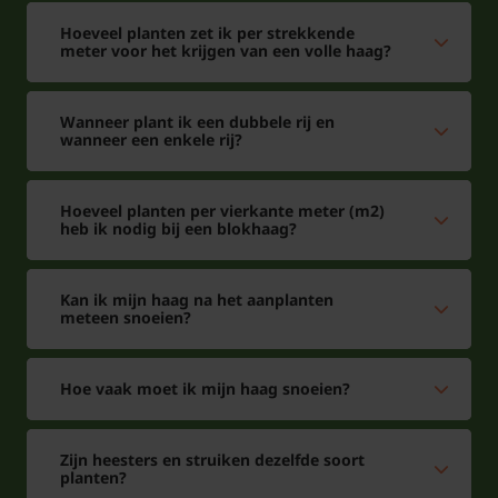
Strooi in maart een paar handjes mestkorrels rond
Hoeveel planten zet ik per strekkende
meter voor het krijgen van een volle haag?
de voet van de tuinplant, en herhaal dit in juni nog
een keer. Geef indien nodig water; zorg dat de
wortels niet te nat worden.
Wanneer plant ik een dubbele rij en
wanneer een enkele rij?
Hoeveel planten per vierkante meter (m2)
heb ik nodig bij een blokhaag?
Kan ik mijn haag na het aanplanten
meteen snoeien?
Hoe vaak moet ik mijn haag snoeien?
Zijn heesters en struiken dezelfde soort
planten?