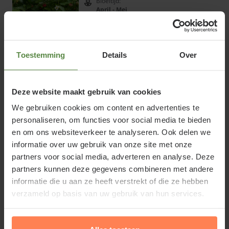
Bloeitijd:
April - Mei
Groenblijvend:
Nee
€1,75
Toestemming
Details
Over
Bekijk product
Deze website maakt gebruik van cookies
We gebruiken cookies om content en advertenties te
personaliseren, om functies voor social media te bieden
Onze nieuwe mobiele app
en om ons websiteverkeer te analyseren. Ook delen we
Wij hebben nu ook een app, Tuinplantenwinkel nu altijd binnen
informatie over uw gebruik van onze site met onze
handbereik!
partners voor social media, adverteren en analyse. Deze
partners kunnen deze gegevens combineren met andere
informatie die u aan ze heeft verstrekt of die ze hebben
verzameld op basis van uw gebruik van hun services.