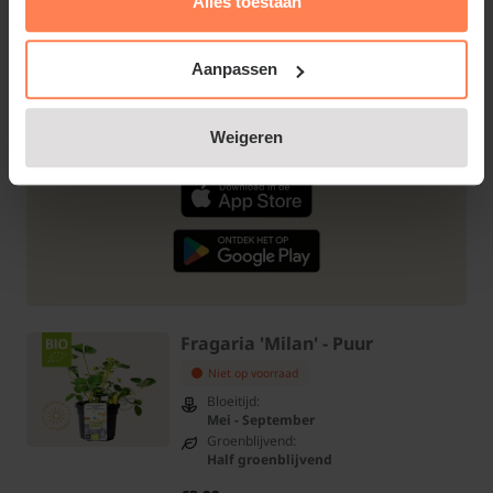
Alles toestaan
Aanpassen
Weigeren
Fragaria 'Milan' - Puur
Niet op voorraad
Bloeitijd:
Mei - September
Groenblijvend:
Half groenblijvend