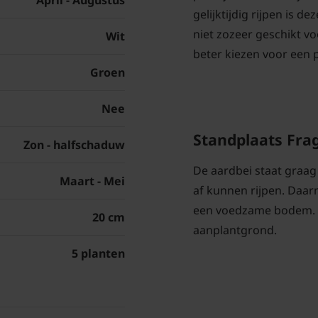
April - Augustus
gelijktijdig rijpen is d
niet zozeer geschikt v
Wit
beter kiezen voor een 
Groen
Nee
Standplaats Frag
Zon - halfschaduw
De aardbei staat graag
Maart - Mei
af kunnen rijpen. Daar
een voedzame bodem. G
20 cm
aanplantgrond.
5 planten
Fragaria x anan