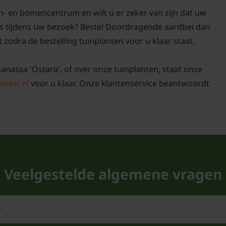
juni tot oktober. Het e
n- en bomencentrum en wilt u er zeker van zijn dat uw
energie steken in het 
 is tijdens uw bezoek? Bestel Doordragende aardbei dan
moederplant kunt u st
t zodra de bestelling tuinplanten voor u klaar staat.
uitplanten.
nanassa 'Ostara', of over onze tuinplanten, staat onze
Is de aardbei 'O
inkel.nl
voor u klaar. Onze klantenservice beantwoordt
De Fragaria 'Ostara' a
'Ostara aardbei geeft 
begint al in mei juni en
bloemen zijn wit van kl
bijen en hommels. Geef
beetje mest bij, dit m
Veelgestelde algemene vragen
kaliumgehalte, dit zorg
Wat is de beste 
?
Aardbeien houden van e