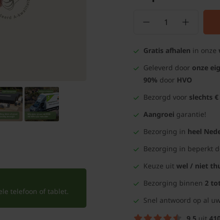
Gratis afhalen
in onze
Geleverd door
onze ei
90%
door
HVO
Bezorgd voor
slechts €
Aangroei
garantie!
Bezorging in
heel Nede
Bezorging in beperkt 
Keuze uit
wel / niet th
Bezorging binnen
2 to
e telefoon of tablet.
Snel antwoord op al uw
9.5
uit
41