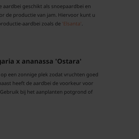
eze aardbei geschikt als snoepaardbei en
oor de productie van jam. Hiervoor kunt u
productie-aardbei zoals de
'Elsanta'
.
aria x ananassa 'Ostara'
 op een zonnige plek zodat vruchten goed
naast heeft de aardbei de voorkeur voor
ebruik bij het aanplanten potgrond of
assa 'Ostara' snoeien en