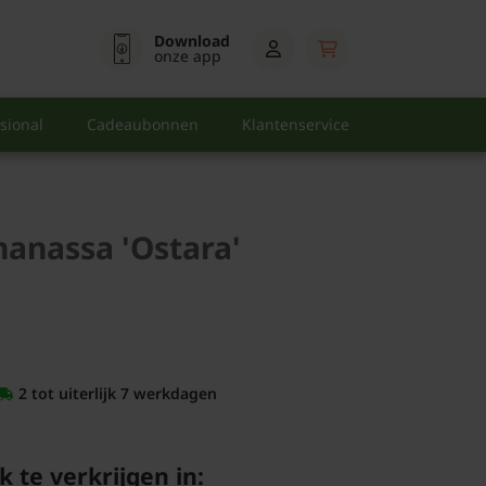
Download
onze app
sional
Cadeaubonnen
Klantenservice
nanassa 'Ostara'
2 tot uiterlijk 7 werkdagen
k te verkrijgen in: