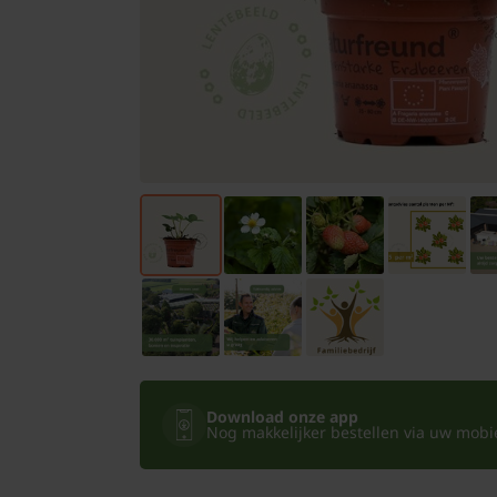
Bomen
Leibomen
Bloembollen
Tuinbenodigdheden
Kamerplanten
Bloempotten
Download onze app
Nog makkelijker bestellen via uw mobiel