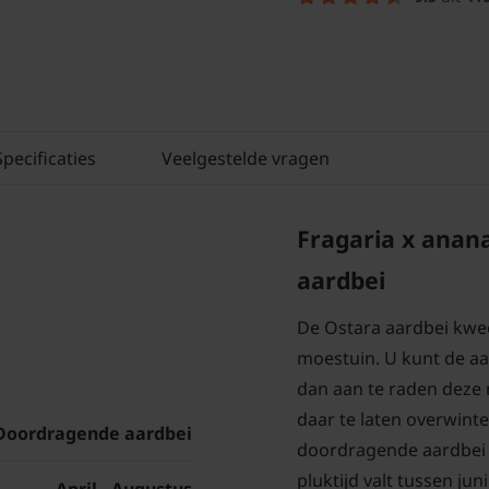
Specificaties
Veelgestelde vragen
Fragaria x anan
aardbei
De Ostara aardbei kwee
moestuin. U kunt de aar
dan aan te raden deze n
daar te laten overwinte
Doordragende aardbei
doordragende aardbei 
pluktijd valt tussen ju