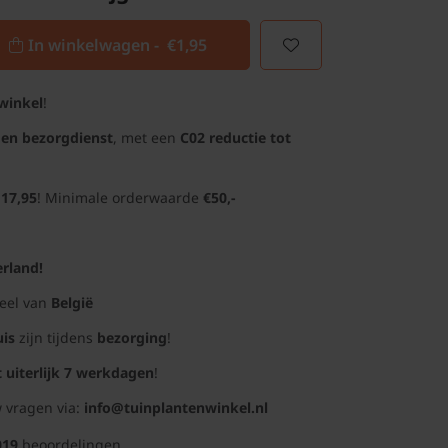
In winkelwagen -
€1,95
winkel
!
gen bezorgdienst
, met een
C02 reductie tot
 17,95
! Minimale orderwaarde
€50,-
rland!
deel van
België
uis
zijn tijdens
bezorging
!
t uiterlijk 7 werkdagen
!
 vragen via:
info@tuinplantenwinkel.nl
019
beoordelingen