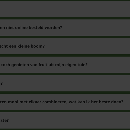
kunnen zowel in de vol
het vroege voorjaar be
kunt de aardbeien in h
n niet online besteld worden?
compost of mest bij ge
water als het nodig is.
tot oktober.
 echt een kleine boom?
 toch genieten van fruit uit mijn eigen tuin?
n?
nten mooi met elkaar combineren, wat kan ik het beste doen?
ste?