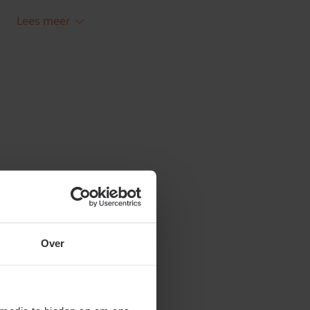
Lees meer
een jong gewas en draagt pas echt goed
n het eerste jaar kan de plant al wel enkele
 in het voorjaar oude bladeren weg. Geef
n af en toe wat extra mest. Tijdens de
teveel aan bladeren en uitlopers
at alle energie zoveel mogelijk naar de
ten gaat.
Over
gen over Fragaria 'Ostara':
rdbei winterhard?
rdbei is een plant die goed winterhard is