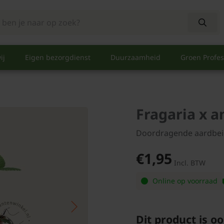
ij
Eigen bezorgdienst
Duurzaamheid
Groen Profes
Fragaria x a
Doordragende aardbei
€1,95
Incl. BTW
Online op voorraad
Dit product is oo