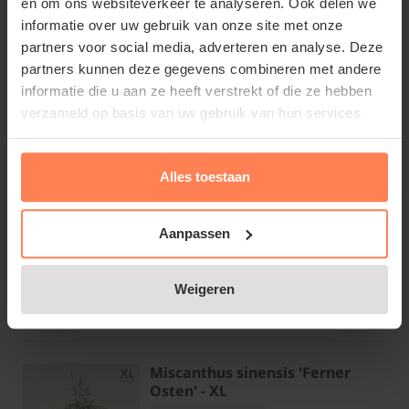
en om ons websiteverkeer te analyseren. Ook delen we
informatie over uw gebruik van onze site met onze
Bekijk product
partners voor social media, adverteren en analyse. Deze
partners kunnen deze gegevens combineren met andere
informatie die u aan ze heeft verstrekt of die ze hebben
Panicum virgatum 'Heavy Metal'
verzameld op basis van uw gebruik van hun services.
- XL
Online op voorraad
Bloeitijd:
Alles toestaan
Juli - Augustus
Groenblijvend:
Nee
Aanpassen
€24,95
Weigeren
Bekijk product
Miscanthus sinensis 'Ferner
Osten' - XL