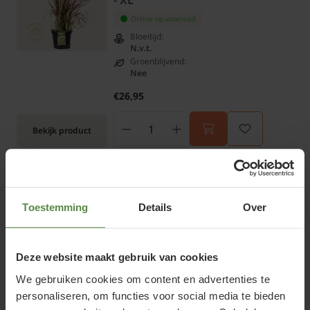
- XL
Online op voorraad
Bloeitijd:
N.v.t.
Groenblijvend:
Nee
€26,95
Bekijk product
Calamagrostis acutiflora 'Karl
Foerster' - XL
Toestemming
Details
Over
Niet op voorraad
Bloeitijd:
Juli - Augustus
Deze website maakt gebruik van cookies
Groenblijvend:
Half groenblijvend
We gebruiken cookies om content en advertenties te
personaliseren, om functies voor social media te bieden
€23,95