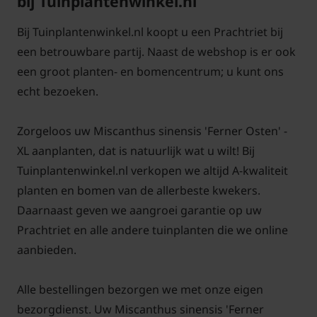
bij Tuinplantenwinkel.nl
Miscanthus sinensis 'Ferner Osten' wordt in de loop
der jaren steeds groter en kan dan gescheurd
Bij Tuinplantenwinkel.nl koopt u een Prachtriet bij
worden. Knip Prachtriet na de winter terug tot op 15
een betrouwbare partij. Naast de webshop is er ook
cm boven de grond.
een groot planten- en bomencentrum; u kunt ons
echt bezoeken.
Voor alle grote planten in de XL-serie
klik hier
Zorgeloos uw Miscanthus sinensis 'Ferner Osten' -
XL aanplanten, dat is natuurlijk wat u wilt! Bij
Tuinplantenwinkel.nl verkopen we altijd A-kwaliteit
planten en bomen van de allerbeste kwekers.
Daarnaast geven we aangroei garantie op uw
Prachtriet en alle andere tuinplanten die we online
aanbieden.
Alle bestellingen bezorgen we met onze eigen
bezorgdienst. Uw Miscanthus sinensis 'Ferner