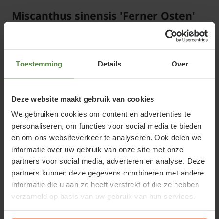
Miscanthus sinensis 'Ferner Osten'
of Prachtriet
Er zijn vele soorten en variëteiten Miscanthus, zodat
Toestemming
Details
Over
het niet moeilijk is voor ieders smaak en tuin een
Prachtriet te vinden dat aan alle eisen voldoet.
Miscanthus sinensis is een van de minder
Deze website maakt gebruik van cookies
woekerende siergrassen. Prachtriet groeit in een
We gebruiken cookies om content en advertenties te
polvorm vrij recht omhoog en vormt schitterende
personaliseren, om functies voor social media te bieden
pluimen. Het lange, smalle blad is extra decoratief.
en om ons websiteverkeer te analyseren. Ook delen we
informatie over uw gebruik van onze site met onze
Miscanthus sinensis 'Ferner Osten' - XL krijgt in
partners voor social media, adverteren en analyse. Deze
augustus prachtige, rode pluimen met witte punten
partners kunnen deze gegevens combineren met andere
en is daarmee een van de vroegste bloeiers van de
informatie die u aan ze heeft verstrekt of die ze hebben
siergrassen. De rode bloempluimen van het
verzameld op basis van uw gebruik van hun services.
Prachtriet verkleuren later in het seizoen naar rozig